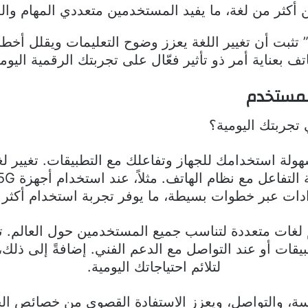
ن أكثر من لغة، ما يفيد المستخدمين متعددي المهام وال
راسات من “Android Developers” تثبت أن تغيير اللغة يعزز وضوح التعليمات 
اتف بعناية أمر ذو تأثير فعّال على تجربتك الرقمية اليومي
المستخدم
 تجربتك اليومية؟
هولة استخدامك للجهاز وتفاعلك مع التطبيقات. تغيير لغة
ادات عبر خطوات بسيطة، ما يوفر تجربة استخدام أكثر
ات العالمية مثل google تدعم لغات متعددة لتناسب جميع المستخدمين حول
بيقات أو عند التواصل مع الدعم الفني. إضافةً إلى ذل
لتلائم احتياجاتك اليومية.
ة، والتواصل، ويعزز الاستفادة القصوى من خصائص الجهاز