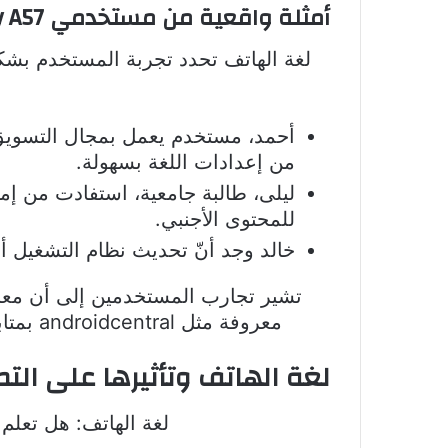
أمثلة واقعية من مستخدمي Galaxy A57
أحمد، مستخدم يعمل بمجال التسويق، 
من إعدادات اللغة بسهولة.
للمحتوى الأجنبي.
خالد وجد أنّ تحديث نظام التشغيل أت
تشير تجارب المستخدمين إلى أن معرفة
معروفة مثل androidcentral بمتابعة تحديثات النظام للاستفادة من أحدث المزايا ودعم اللغات المتعددة على Galaxy A57.
لغة الهاتف وتأثيرها على الت
لغة الهاتف: هل تعلم 