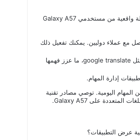
لغة الهاتف تحدد تجربة المستخدم بشكل كبير في أجهزة سامسونج. يستعرض هذا المقال أمثلة واقعية من مستخدمي Galaxy A57
صل مع عملاء دوليين. يمكنك تفعيل ذلك
ليلى، طالبة جامعية، استفادت من إمكانية تغيير لغة الهاتف أثناء استخدام تطبيقات تعليمية مثل google translate، ما عزز فهمها
بيقات إدارة المهام.
 المهام اليومية. توصي مصادر تقنية
يفية عرض التطبيقات؟