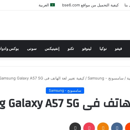
بنا
كيفية التحميل من مواقع bse6.com
العربية
فيفو
نوكيا
لينوفو
تكنو
إنفينيكس
سونى
بوكس وادوا
ة
/
سامسونج - Samsung
/
كيفية تغيير لغة الهاتف فى Samsung Galaxy A57 5G بسهولة
سامسونج - Samsung
Samsung Gala بسهولة
يست
بوكيت
Odnoklassniki
مشاركة عبر البريد