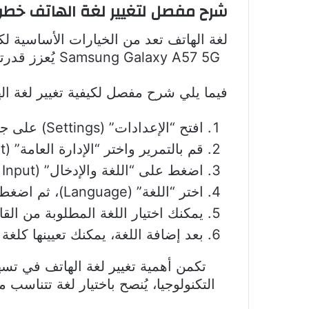
شرح مفصل لتغيير لغة الهاتف خط
لغة الهاتف تعد من الخيارات الأساسية ل
Samsung Galaxy A57 5G يُعزز قدرتك على استخدام التطبيقات بكفاءة، ويفتح الباب أمام خيارات تخصيص أوسع تناسب احتياجاتك.
فيما يلي شرح مفصل لكيفية تغيير لغة ا
افتح “الإعدادات” (Settings) على جهازك.
قم بالتمرير واختر “الإدارة العامة” (General Management).
اضغط على “اللغة والإدخال” (Language and Input).
اختر “اللغة” (Language)، ثم اضغط على “إضافة لغة” (Add language).
يمكنك اختيار اللغة المطلوبة من القا
بعد إضافة اللغة، يمكنك تعيينها كلغة
تكمن أهمية تغيير لغة الهاتف في تسهي
التكنولوجيا، يُنصح باختيار لغة تتناسب