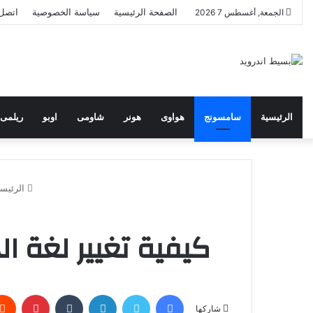
الصفحة الرئيسية
سياسة الخصوصية
اتصل 
الجمعة, أغسطس 7 2026
الرئيسية
سامسونج
هواوى
هونر
شاومى
اوبو
ريلمى
الرئيسي
كيفية تغيير لغة الهاتف فى xy A57 5G
فيسبوك
تويتر
لينكدإن
بينتير
شاركها