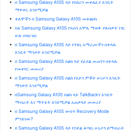
በ Samsung Galaxy A10S ላይ የስክሪን መቆለፊያ እንዴት
ማዋቀር እንደሚቻል
ቀለሞችን በ Samsung Galaxy A10S መቀልበስ
ስለ Samsung Galaxy A10S የአሰሳ አሞሌ ማወቅ ያለብዎት ነገር
ሁሉ በዝርዝር
በ Samsung Galaxy A10S ላይ የገንቢ አማራጮችን በቀላሉ
እንዴት ማንቃት እንደሚቻል
በ Samsung Galaxy A10S ስልክ ላይ የፊደል መጠንን በቀላሉ
የመቀየር መመሪያ
በ Samsung Galaxy A10S ስልክ የአይን ምቾት ሁነታን እንዴት
ማንቃት እንደሚቻል
በSamsung Galaxy A10S ስልክ ላይ TalkBackን እንዴት
ማብራት እና ማጥፋት እንደሚቻል አጠቃላይ መመሪያ
በ Samsung Galaxy A10S ውስጥ Recovery Mode
ምንድነው?
በ Samsung Galaxy A10S ላይ የኃይል ቆጣቢ ሁኔታን ለማብራት