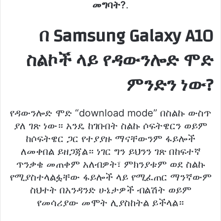
መግባት?
.
በ Samsung Galaxy A10
ስልኮች ላይ የዳውንሎድ ሞድ
ምንድን ነው?
የዳውንሎድ ሞድ “download mode” በስልኩ ውስጥ
ያለ ገጽ ነው። አንዴ ከገቡበት ስልኩ ሶፍትዌርን ወይም
ከሶፍትዌር ጋር የተያያዙ ማናቸውንም ፋይሎች
ለመቀበል ይዘጋጃል። ነገር ግን ይህንን ገጽ በከፍተኛ
ጥንቃቄ መጠቀም አለብዎት፣ ምክንያቱም ወደ ስልኩ
የሚያስተላልፏቸው ፋይሎች ላይ የሚፈጠር ማንኛውም
ስህተት በአንዳንድ ሁኔታዎች ብልሽት ወይም
የመሳሪያው መሞት ሊያስከትል ይችላል።