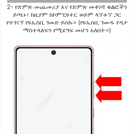
2- የድምጽ መጨመሪያ እና የድምጽ መቀነሻ ቁልፎችን
ይጫኑ፣ ከዚያም ከኮምፒዩተር ወይም ላፕቶፕ ጋር
የተገናኘ የዩኤስቢ ገመድ ይሰኩ። (የዩኤስቢ ገመዱ የዳታ
ማስተላለፍን የሚደግፍ መሆን አለበት።)