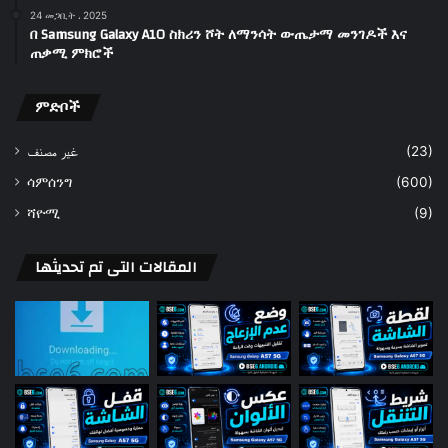
24 መጋቢት ، 2025
በ Samsung Galaxy A10 ስክሪን ሾት ለማንሳት ውጤታማ መንገዶች እና
ጠቃሚ ምክሮች
ምድቦች
غير مصنف
(23)
ሳምሰንግ
(600)
ሻዮሚ
(9)
المقالات التى تم تحديثها