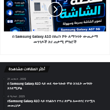
በ Samsung Galaxy A10 ስክሪን ሾት ለማንሳት ውጤታማ
መንገዶች እና ጠቃሚ ምክሮች
أكثر المقالات مشاهدة
21 መጋቢት ، 2025
በ Samsung Galaxy A10 ላይ ወደ ዳውንሎድ ሞድ እንዴት መግባት
እንደሚቻል
4 ሚያዝያ ، 2025
በSamsung Galaxy A10 ላይ የስልኩን የጥሪ ድምፅ ለመቀየር የተሟላ
መመሪያዎ