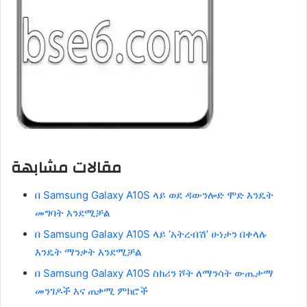
مقالات مشابهة
በ Samsung Galaxy A10S ላይ ወደ ዳውንሎድ ሞድ እንዴት
መግባት እንደሚቻል
በ Samsung Galaxy A10S ላይ ‘አትረብሽ’ ሁነታን በቀላሉ
እንዴት ማንቃት እንደሚቻል
በ Samsung Galaxy A10S ስክሪን ሾት ለማንሳት ውጤታማ
መንገዶች እና ጠቃሚ ምክሮች