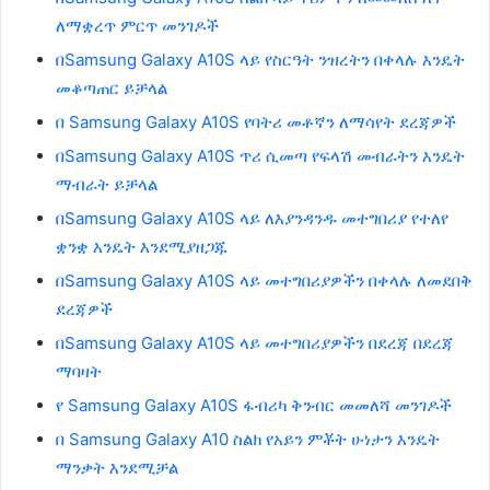
ለማቋረጥ ምርጥ መንገዶች
በSamsung Galaxy A10S ላይ የስርዓት ንዝረትን በቀላሉ እንዴት
መቆጣጠር ይቻላል
በ Samsung Galaxy A10S የባትሪ መቶኛን ለማሳየት ደረጃዎች
በSamsung Galaxy A10S ጥሪ ሲመጣ የፍላሽ መብራትን እንዴት
ማብራት ይቻላል
በSamsung Galaxy A10S ላይ ለእያንዳንዱ መተግበሪያ የተለየ
ቋንቋ እንዴት እንደሚያዘጋጁ
በSamsung Galaxy A10S ላይ መተግበሪያዎችን በቀላሉ ለመደበቅ
ደረጃዎች
በSamsung Galaxy A10S ላይ መተግበሪያዎችን በደረጃ በደረጃ
ማባዛት
የ Samsung Galaxy A10S ፋብሪካ ቅንብር መመለሻ መንገዶች
በ Samsung Galaxy A10 ስልክ የአይን ምቾት ሁነታን እንዴት
ማንቃት እንደሚቻል