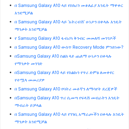
በ Samsung Galaxy A10 ላይ የስክሪን መቆለፊያ እንዴት ማዋቀር
እንደሚቻል
በ Samsung Galaxy A10 ላይ ‘አትረብሽ’ ሁነታን በቀላሉ እንዴት
ማንቃት እንደሚቻል
የ Samsung Galaxy A10 ፋብሪካ ቅንብር መመለሻ መንገዶች
በ Samsung Galaxy A10 ውስጥ Recovery Mode ምንድነው?
በSamsung Galaxy A10 ስልክ ላይ ጨለማ ሁነታን በቀላሉ
የማንቃት መንገድ
በSamsung Galaxy A10 ላይ የስልኩን የጥሪ ድምፅ ለመቀየር
የተሟላ መመሪያዎ
በ Samsung Galaxy A10 የባትሪ መቶኛን ለማሳየት ደረጃዎች
በSamsung Galaxy A10 ጥሪ ሲመጣ የፍላሽ መብራትን እንዴት
ማብራት ይቻላል
በ Samsung Galaxy A10 ላይ የገንቢ አማራጮችን በቀላሉ እንዴት
ማንቃት እንደሚቻል