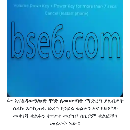
4- እና
ከዳውንሎድ ሞድ ለመውጣት
ማድረግ ያለብዎት
ስልኩ እስኪጠፋ ድረስ የኃይል ቁልፉን እና የድምጽ
መቀነሻ ቁልፉን ተጭኖ መያዝ፣ ከዚያም ቁልፎቹን
መልቀቅ ነው።