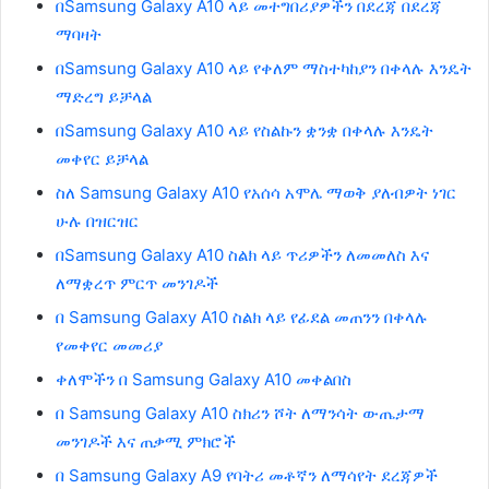
በSamsung Galaxy A10 ላይ መተግበሪያዎችን በደረጃ በደረጃ
ማባዛት
በSamsung Galaxy A10 ላይ የቀለም ማስተካከያን በቀላሉ እንዴት
ማድረግ ይቻላል
በSamsung Galaxy A10 ላይ የስልኩን ቋንቋ በቀላሉ እንዴት
መቀየር ይቻላል
ስለ Samsung Galaxy A10 የአሰሳ አሞሌ ማወቅ ያለብዎት ነገር
ሁሉ በዝርዝር
በSamsung Galaxy A10 ስልክ ላይ ጥሪዎችን ለመመለስ እና
ለማቋረጥ ምርጥ መንገዶች
በ Samsung Galaxy A10 ስልክ ላይ የፊደል መጠንን በቀላሉ
የመቀየር መመሪያ
ቀለሞችን በ Samsung Galaxy A10 መቀልበስ
በ Samsung Galaxy A10 ስክሪን ሾት ለማንሳት ውጤታማ
መንገዶች እና ጠቃሚ ምክሮች
በ Samsung Galaxy A9 የባትሪ መቶኛን ለማሳየት ደረጃዎች