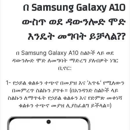
በ Samsung Galaxy A10
ውስጥ ወደ ዳውንሎድ ሞድ
እንዴት መግባት ይቻላል?
?
በ Samsung Galaxy A10 ስልኮች ላይ ወደ
ዳውንሎድ ሞድ ለመግባት ማድረግ ያለብዎት ነገር
ቢኖር:
1- የኃይል ቁልፉን ተጭኖ በመያዝ እና ‘አጥፋ’ የሚለውን
በመምረጥ ስልኩን ያጥፉ። (በአንዳንድ ስልኮች ላይ
ስልኩን ለማጥፋት የኃይል ቁልፉን እና የድምጽ መቀነሻ
ቁልፉን ተጭኖ መያዝ ሊያስፈልግ ይችላል።)