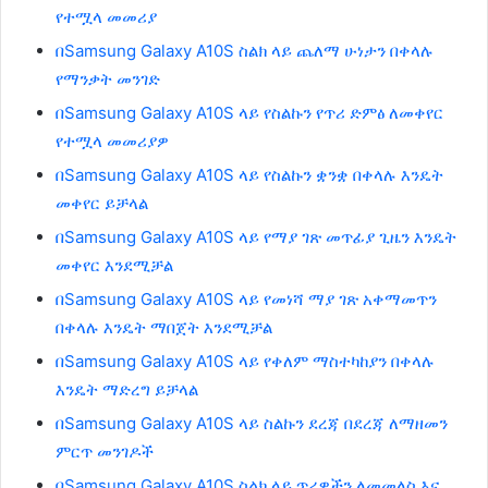
የተሟላ መመሪያ
በSamsung Galaxy A10S ስልክ ላይ ጨለማ ሁነታን በቀላሉ
የማንቃት መንገድ
በSamsung Galaxy A10S ላይ የስልኩን የጥሪ ድምፅ ለመቀየር
የተሟላ መመሪያዎ
በSamsung Galaxy A10S ላይ የስልኩን ቋንቋ በቀላሉ እንዴት
መቀየር ይቻላል
በSamsung Galaxy A10S ላይ የማያ ገጽ መጥፊያ ጊዜን እንዴት
መቀየር እንደሚቻል
በSamsung Galaxy A10S ላይ የመነሻ ማያ ገጽ አቀማመጥን
በቀላሉ እንዴት ማበጀት እንደሚቻል
በSamsung Galaxy A10S ላይ የቀለም ማስተካከያን በቀላሉ
እንዴት ማድረግ ይቻላል
በSamsung Galaxy A10S ላይ ስልኩን ደረጃ በደረጃ ለማዘመን
ምርጥ መንገዶች
በSamsung Galaxy A10S ስልክ ላይ ጥሪዎችን ለመመለስ እና