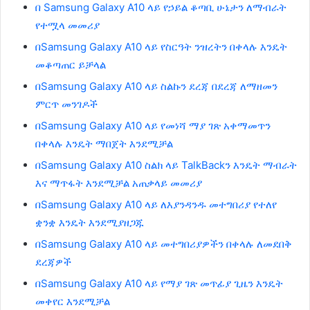
በ Samsung Galaxy A10 ላይ የኃይል ቆጣቢ ሁኔታን ለማብራት
የተሟላ መመሪያ
በSamsung Galaxy A10 ላይ የስርዓት ንዝረትን በቀላሉ እንዴት
መቆጣጠር ይቻላል
በSamsung Galaxy A10 ላይ ስልኩን ደረጃ በደረጃ ለማዘመን
ምርጥ መንገዶች
በSamsung Galaxy A10 ላይ የመነሻ ማያ ገጽ አቀማመጥን
በቀላሉ እንዴት ማበጀት እንደሚቻል
በSamsung Galaxy A10 ስልክ ላይ TalkBackን እንዴት ማብራት
እና ማጥፋት እንደሚቻል አጠቃላይ መመሪያ
በSamsung Galaxy A10 ላይ ለእያንዳንዱ መተግበሪያ የተለየ
ቋንቋ እንዴት እንደሚያዘጋጁ
በSamsung Galaxy A10 ላይ መተግበሪያዎችን በቀላሉ ለመደበቅ
ደረጃዎች
በSamsung Galaxy A10 ላይ የማያ ገጽ መጥፊያ ጊዜን እንዴት
መቀየር እንደሚቻል