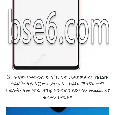
3- ዋናው የዳውንሎድ ሞድ ገጽ ይታይዎታል። ከስልኩ
ቁልፎች ላይ እጅዎን ያንሱ እና ስልኩ ማንኛውንም
ፋይሎች ለመቀበል ዝግጁ እንዲሆን የድምጽ መጨመሪያ
ቁልፉን ይጫኑ።