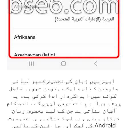
ایپس میں زبان کی تخصیص کثیر لسانی
صارفین کے لیے ایک بہترین تجربہ حاصل
کرنے میں اہم کردار ادا کرتی ہے۔ یہ
پیشہ ورانہ یا تعلیمی ایپس کے ساتھ کام
آسان بناتی ہے جن کے لیے مخصوص زبان
درکار ہوتی ہے۔ اس کے علاوہ، یہ خصوصیت
Android کی لچک اور صارفین کے عالمی