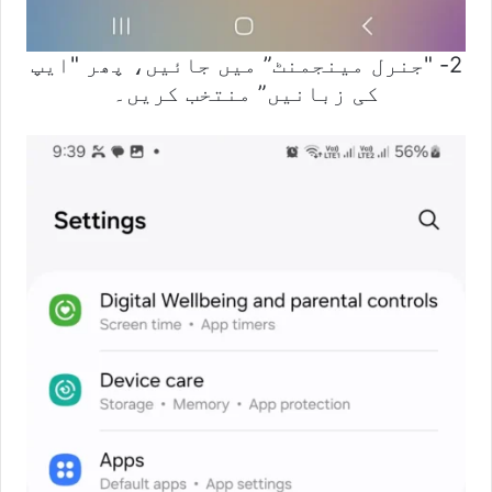
2- "جنرل مینجمنٹ” میں جائیں، پھر "ایپ
کی زبانیں” منتخب کریں۔