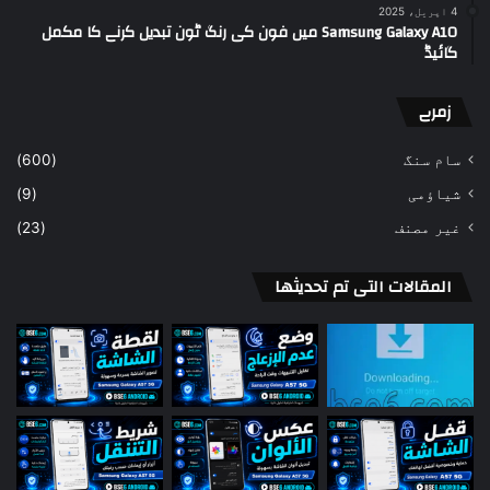
4 اپریل، 2025
Samsung Galaxy A10 میں فون کی رنگ ٹون تبدیل کرنے کا مکمل
گائیڈ
زمرے
سام سنگ
(600)
شیاؤمی
(9)
غير مصنف
(23)
المقالات التى تم تحديثها