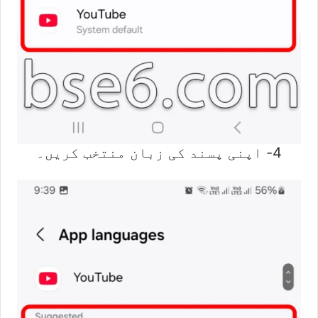
4- اپنی پسند کی زبان منتخب کریں۔