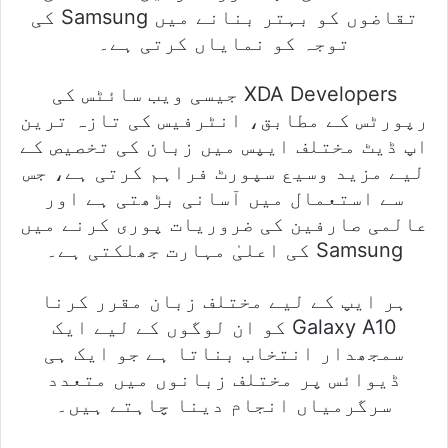
تقاضوں کو بہتر بنانے میں Samsung کی
توجہ کو نمایاں کرتی ہے۔
XDA Developers جیسی ویب سائٹس کی
رپورٹس کے مطابق، انٹرفیس کی تازہ ترین
اپ ڈیٹ مختلف ایپس میں زبان کی تخصیص کے
لیے مزید وسیع سپورٹ فراہم کرتی ہے، جس
سے استعمال میں آسانی بڑھتی ہے اور
عالمی صارفین کی ضروریات پوری کرنے میں
Samsung کی اعلیٰ مہارت جھلکتی ہے۔
ہر ایپ کے لیے مختلف زبان مقرر کرنا
Galaxy A10 کو ان لوگوں کے لیے ایک
سمجھدار انتخاب بناتا ہے جو ایک ہی
ڈیوائس پر مختلف زبانوں میں متعدد
سرگرمیاں انجام دینا چاہتے ہیں۔