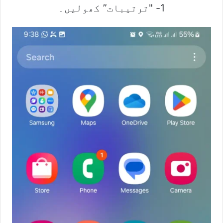
1- "ترتیبات” کھولیں۔