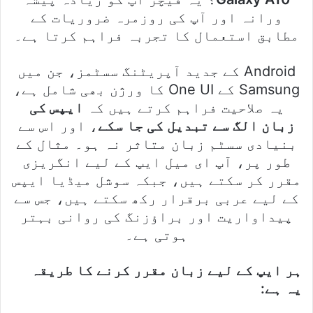
ورانہ اور آپ کی روزمرہ ضروریات کے
مطابق استعمال کا تجربہ فراہم کرتا ہے۔
Android کے جدید آپریٹنگ سسٹمز، جن میں
Samsung کے One UI کا ورژن بھی شامل ہے،
یہ صلاحیت فراہم کرتے ہیں کہ
ایپس کی
زبان الگ سے تبدیل کی جا سکے
، اور اس سے
بنیادی سسٹم زبان متاثر نہ ہو۔ مثال کے
طور پر، آپ ای میل ایپ کے لیے انگریزی
مقرر کر سکتے ہیں، جبکہ سوشل میڈیا ایپس
کے لیے عربی برقرار رکھ سکتے ہیں، جس سے
پیداواریت اور براؤزنگ کی روانی بہتر
ہوتی ہے۔
ہر ایپ کے لیے زبان مقرر کرنے کا طریقہ
یہ ہے: