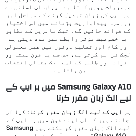
ضروریات پوری کرتا ہے۔ یہاں آپ آسانی سے
ہر ایپ کی زبان تبدیل کرنے کے مراحل اور
روزمرہ پیداواریت بڑھانے میں اس اختیار
کے فوائد جانیں گے۔ ٹیک ماہرین کے مطابق
یہ خصوصیت مؤثر رابطے میں مدد دیتی ہے
اور کام اور تعلیم دونوں میں غیر معمولی
لچک فراہم کرتی ہے، جس سے یہ فون پیشہ ور
افراد اور طلبہ کے لیے ایک مثالی انتخاب
بن جاتا ہے۔
Samsung Galaxy A10 میں ہر ایپ کے
لیے الگ زبان مقرر کرنا
ہر ایپ کے لیے الگ زبان مقرر کرنا
: کیا آپ
جانتے ہیں کہ آپ اپنے فون میں ہر ایپ کے
لیے الگ زبان مقرر کر سکتے ہیں
Samsung
Galaxy A10
؟ یہ فیچر آپ کو زیادہ پیشہ