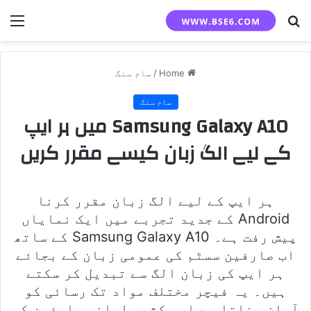
nu
Search
for
Home
/
سام سنگ
سام سنگ
Samsung Galaxy A10 میں ہر ایپ
کے لیے الگ زبان کیسے مقرر کریں
ہر ایپ کے لیے الگ زبان مقرر کرنا
Android کے جدید تجربے میں ایک نمایاں
پیش رفت ہے۔ Samsung Galaxy A10 کے ساتھ
اب صارفین سسٹم کی عمومی زبان کے بجائے
ہر ایپ کی زبان الگ سے تبدیل کر سکتے
ہیں۔ یہ فیچر مختلف مواد تک رسائی کو
آسان بناتا ہے اور کثیر لسانی صارفین کی