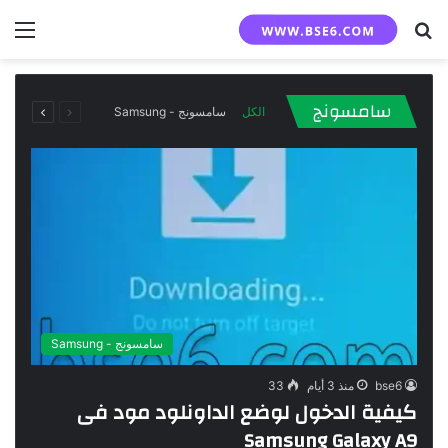
بحث
الق
عن
السابقة
التالية
سامسونج
الكل
سامسونج - Samsung
الصفحة
الصفحة
سامسونج - Samsung
bse6
منذ 3 أيام
33
كيفية الدخول لوضع الداونلود مود فى
Samsung Galaxy A9