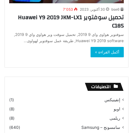
bse6
30 أكتوبر، 2023
7٬053
تحميل سوفتوير Huawei Y9 2019 JKM-LX1
C185
سوفتوير هواوى واى 9 2019, تحميل سوفت وير هواوي واي 9 2019,
Huawei Y9 2019 software, طريقة عمل سوفتوير لهواوى…
أكمل القراءة »
التصنيفات
إنفينيكس
(1)
اوبو
(8)
ريلمى
(8)
سامسونج – Samsung
(640)