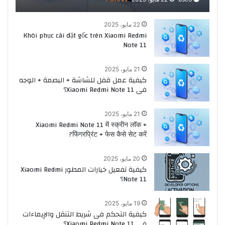
22 مايو، 2025
Khôi phục cài đặt gốc trên Xiaomi Redmi
Note 11
21 مايو، 2025
كيفية عمل قفل للشاشة + البصمة + الوجه
فى Xiaomi Redmi Note 11؟
21 مايو، 2025
Xiaomi Redmi Note 11 में स्क्रीन लॉक +
फिंगरप्रिंट + फेस कैसे सेट करें?
20 مايو، 2025
كيفية تفعيل خيارات المطور Xiaomi Redmi
Note 11؟
19 مايو، 2025
كيفية التحكم فى شريط التنقل والإيماءات
فى Xiaomi Redmi Note 11؟