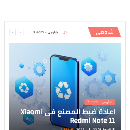
السابقة
التالية
شاومى
الكل
شاومى - Xiaomi
الصفحة
الصفحة
شاومى - Xiaomi
اعادة ضبط المصنع فى Xiaomi
Redmi Note 11
bse6
22 مايو، 2025
1٬815