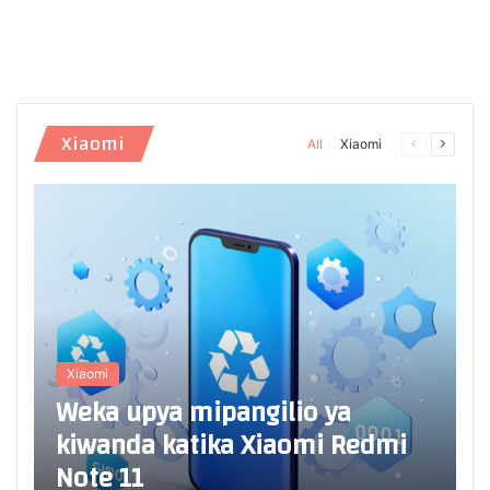
Xiaomi
All
Xiaomi
Previous
Next
page
page
Xiaomi
Weka upya mipangilio ya
kiwanda katika Xiaomi Redmi
Note 11