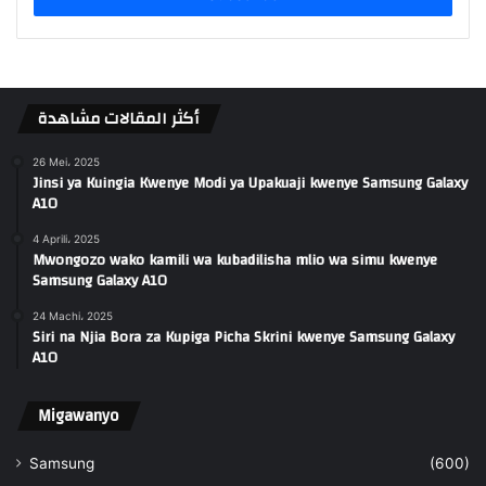
أكثر المقالات مشاهدة
26 Mei، 2025
Jinsi ya Kuingia Kwenye Modi ya Upakuaji kwenye Samsung Galaxy
A10
4 Aprili، 2025
Mwongozo wako kamili wa kubadilisha mlio wa simu kwenye
Samsung Galaxy A10
24 Machi، 2025
Siri na Njia Bora za Kupiga Picha Skrini kwenye Samsung Galaxy
A10
Migawanyo
Samsung
(600)