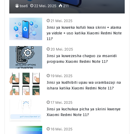
bse6
22 Mei، 2025
211
21 Mei، 2025
Jinsi ya kuweka kufuli kwa skrini + alama
ya vidole + uso katika Xiaomi Redmi Note
11?
20 Mei، 2025
Jinsi ya kuwezesha chaguo za msanidi
programu Xiaomi Redmi Note 11?
19 Mei، 2025
Jinsi ya kudhibiti upau wa urambazaji na
ishara katika Xiaomi Redmi Note 11?
17 Mei، 2025
Jinsi ya kuchukua picha ya skrini kwenye
Xiaomi Redmi Note 11?
16 Mei، 2025