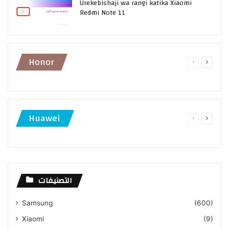
Urekebishaji wa rangi katika Xiaomi
Redmi Note 11
Honor
Previous
Next
page
page
Huawei
Previous
Next
page
page
التصنيفات
Samsung
(600)
Xiaomi
(9)