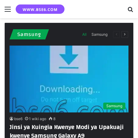
Menu
S
fo
Samsung
All
Samsung
Previous
Next
page
page
Samsung
bse6
1 wiki ago
8
Jinsi ya Kuingia Kwenye Modi ya Upakuaji
kwenye Samsung Galaxy A9