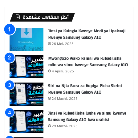
أكثر المقالات مشاهدة
Jinsi ya Kuingia Kwenye Modi ya Upakuaji
kwenye Samsung Galaxy A10
26 Mei، 2025
Mwongozo wako kamili wa kubadilisha
mlio wa simu kwenye Samsung Galaxy A10
4 Aprili، 2025
Siri na Njia Bora za Kupiga Picha Skrini
kwenye Samsung Galaxy A10
24 Machi، 2025
Jinsi ya kubadilisha lugha ya simu kwenye
Samsung Galaxy A10 kwa urahisi
29 Machi، 2025