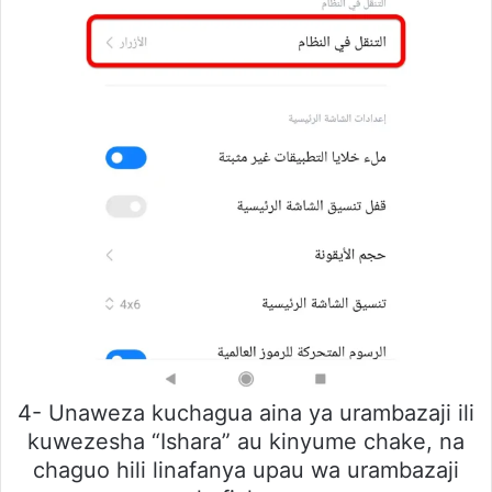
4- Unaweza kuchagua aina ya urambazaji ili
kuwezesha “Ishara” au kinyume chake, na
chaguo hili linafanya upau wa urambazaji