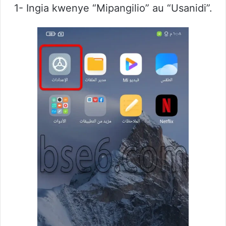
1- Ingia kwenye “Mipangilio” au “Usanidi”.