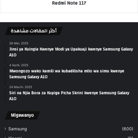
Redmi Note 11?
أكثر المقالات مشاهدة
26 Mei، 2025
Jinsi ya Kuingia Kwenye Modi ya Upakuaji kwenye Samsung Galaxy
A10
4 Aprili، 2025
Mwongozo wako kamili wa kubadilisha mlio wa simu kwenye
Samsung Galaxy A10
24 Machi، 2025
Siri na Njia Bora za Kupiga Picha Skrini kwenye Samsung Galaxy
A10
Migawanyo
Samsung
(600)