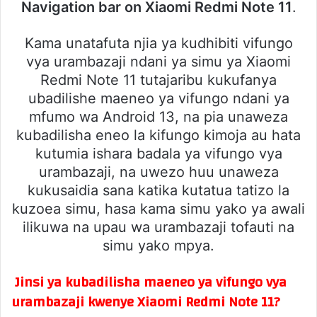
Navigation bar on Xiaomi Redmi Note 11
.
Kama unatafuta njia ya kudhibiti vifungo
vya urambazaji ndani ya simu ya Xiaomi
Redmi Note 11 tutajaribu kukufanya
ubadilishe maeneo ya vifungo ndani ya
mfumo wa Android 13, na pia unaweza
kubadilisha eneo la kifungo kimoja au hata
kutumia ishara badala ya vifungo vya
urambazaji, na uwezo huu unaweza
kukusaidia sana katika kutatua tatizo la
kuzoea simu, hasa kama simu yako ya awali
ilikuwa na upau wa urambazaji tofauti na
simu yako mpya.
Jinsi ya kubadilisha maeneo ya vifungo vya
urambazaji kwenye Xiaomi Redmi Note 11?