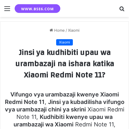
Menu
S
fo
Home
/
Xiaomi
Xiaomi
Jinsi ya kudhibiti upau wa
urambazaji na ishara katika
Xiaomi Redmi Note 11?
Vifungo vya urambazaji kwenye Xiaomi
Redmi Note 11
,
Jinsi ya kubadilisha vifungo
vya urambazaji chini ya skrini
Xiaomi Redmi
Note 11,
Kudhibiti kwenye upau wa
urambazaji wa Xiaomi
Redmi Note 11,