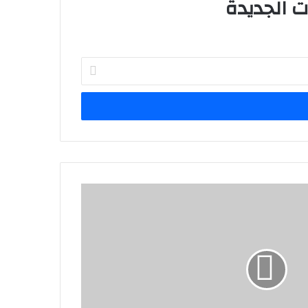
Enter
your
Email
address