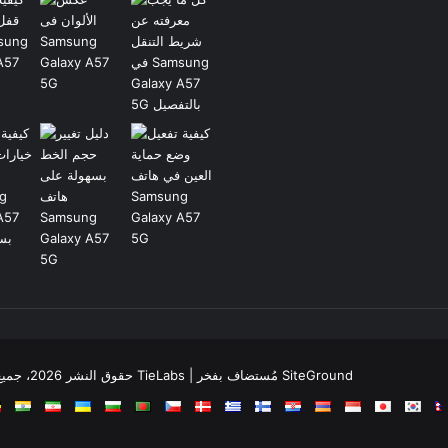
© حقوق النشر 2026، جميع الحقوق محفوظة |
جَنَّة الثيم (المظهر) تم تصميمه من قِبل TieLabs
| مُستضاف بفخر
SiteGround