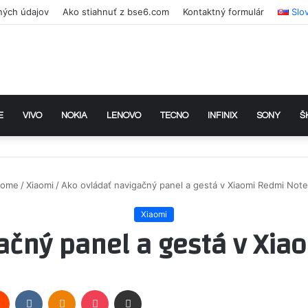
ných údajov
Ako stiahnuť z bse6.com
Kontaktný formulár
Slo
E
VIVO
NOKIA
LENOVO
TECNO
INFINIX
SONY
Š
ome
/
Xiaomi
/
Ako ovládať navigačný panel a gestá v Xiaomi Redmi Note
Xiaomi
ačný panel a gestá v Xia
rest
Reddit
VKontakte
Odnoklassniki
Pocket
Share via Email