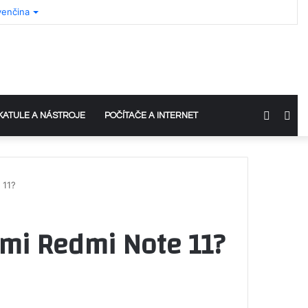
venčina
Switch
Sea
KATULE A NÁSTROJE
POČÍTAČE A INTERNET
skin
for
 11?
omi Redmi Note 11?