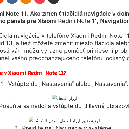
mi Note 11
,
Ako zmeniť tlačidlá navigácie v dol
o panela pre Xiaomi
Redmi Note 11,
Navigatio
ačidlá navigácie v telefóne Xiaomi Redmi Note 
id 13, a tiež môžete zmeniť miesto tlačidla al
nosti vám môžu výrazne pomôcť pri riešení prob
anel vášho predchádzajúceho telefónu odlišný 
ie v Xiaomi Redmi Note 11?
1- Vstúpte do „Nastavenia“ alebo „Nastavenia“.
Posuňte sa nadol a vstúpte do „Hlavná obrazov
3- Prejdite na „Navigácia v systéme“.