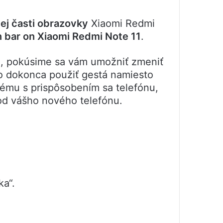
nej časti obrazovky
Xiaomi Redmi
n bar on Xiaomi Redmi Note 11
.
11, pokúsime sa vám umožniť zmeniť
ebo dokonca použiť gestá namiesto
lému s prispôsobením sa telefónu,
od vášho nového telefónu.
ka“.