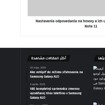
Nastavenia odpovedania na hovory a ich 
Note 11
يثها
أكثر المقالات مشاهدة
26 mája، 2025
Ako vstúpiť do režimu sťahovania na
Samsung Galaxy A10
4 apríla، 2025
Váš kompletný sprievodca zmenou
vyzváňacej tónu telefónu v Samsung
Galaxy A10