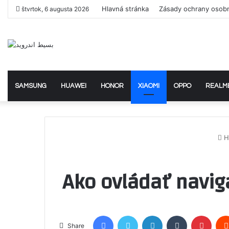
Hlavná stránka
Zásady ochrany osob
štvrtok, 6 augusta 2026
SAMSUNG
HUAWEI
HONOR
XIAOMI
OPPO
REALM
H
Ako ovládať navig
Facebook
Twitter
LinkedIn
Tumblr
Pinte
Share