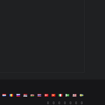
Facebook
Twitter
LinkedIn
YouTube
Reddit
Tumblr
vk.com