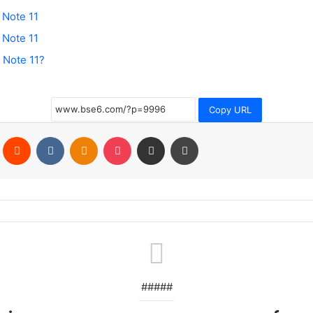
 Note 11
 Note 11
 Note 11?
Copy URL
Pinterest
Reddit
VKontakte
Odnoklassniki
Pocket
Share via Email
Print
#####