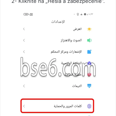
2- Kliknite na „Heslá a zabezpečenie“.