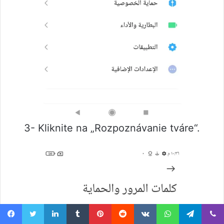
3- Kliknite na „Rozpoznávanie tváre“.
Facebook
Twitter
LinkedIn
Tumblr
Pinterest
Reddit
VKontakte
WhatsApp
Telegram
Viber