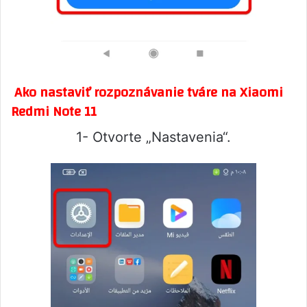
Ako nastaviť rozpoznávanie tváre na Xiaomi
Redmi Note 11
1- Otvorte „Nastavenia“.