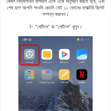
কেবল নিম্নলিখিত ধাপগুলি একে একে অনুসরণ করতে হবে, এবং
শেষ হলে আপনি শাওমি রেডমি নোট ১১ ফোনের ফ্যাক্টরি রিসেট
সম্পন্ন করবেন।
1- “সেটিংস” বা “সেটিংস” খুলুন।