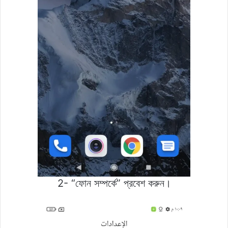
2- “ফোন সম্পর্কে” প্রবেশ করুন।