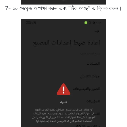
7- ১০ সেকেন্ড অপেক্ষা করুন এবং “ঠিক আছে” এ ক্লিক করুন।