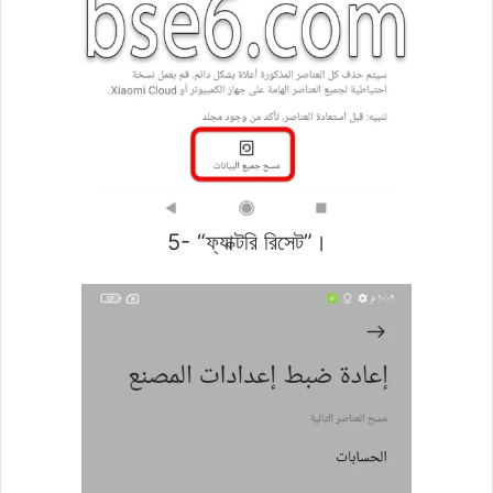
5- “ফ্যাক্টরি রিসেট”।