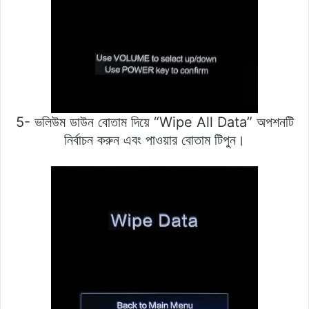
5- ভলিউম ডাউন বোতাম দিয়ে “Wipe All Data” অপশনটি
নির্বাচন করুন এবং পাওয়ার বোতাম টিপুন।