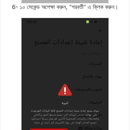
6- ১০ সেকেন্ড অপেক্ষা করুন, “পরবর্তী” এ ক্লিক করুন।