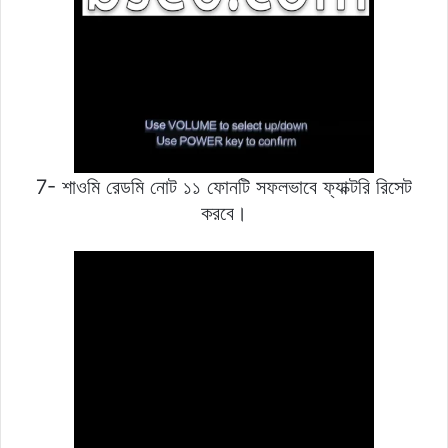
7- শাওমি রেডমি নোট ১১ ফোনটি সফলভাবে ফ্যাক্টরি রিসেট
করবে।