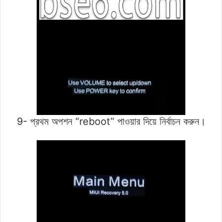
9- প্রথম অপশন “reboot” পাওয়ার দিয়ে নির্বাচন করুন।