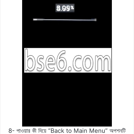
8- পাওয়ার কী দিয়ে “Back to Main Menu” অপশনটি