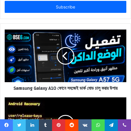
Email
address
Samsung Galaxy A10 ফোনে সহজেই ডার্ক মোড চালু করার উপায়
Facebook
Twitter
LinkedIn
Tumblr
Pinterest
Reddit
VKontakte
WhatsApp
Telegram
Viber