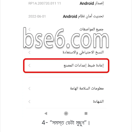
4- “সমস্ত ডেটা মুছুন”।