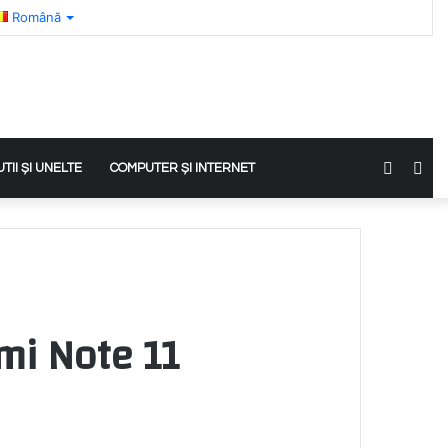
Română
Switch
Sea
UTII ȘI UNELTE
COMPUTER ȘI INTERNET
skin
for
mi Note 11