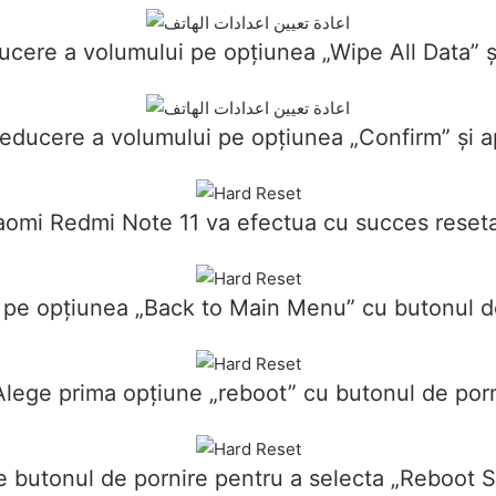
cere a volumului pe opțiunea „Wipe All Data” ș
educere a volumului pe opțiunea „Confirm” și a
aomi Redmi Note 11 va efectua cu succes reseta
 pe opțiunea „Back to Main Menu” cu butonul de
Alege prima opțiune „reboot” cu butonul de porn
e butonul de pornire pentru a selecta „Reboot 