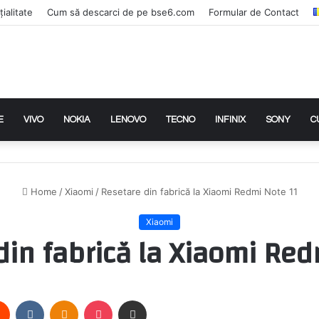
ialitate
Cum să descarci de pe bse6.com
Formular de Contact
E
VIVO
NOKIA
LENOVO
TECNO
INFINIX
SONY
C
Home
/
Xiaomi
/
Resetare din fabrică la Xiaomi Redmi Note 11
Xiaomi
din fabrică la Xiaomi Red
rest
Reddit
VKontakte
Odnoklassniki
Pocket
Share via Email