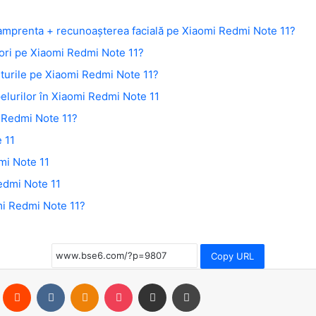
amprenta + recunoașterea facială pe Xiaomi Redmi Note 11?
tori pe Xiaomi Redmi Note 11?
sturile pe Xiaomi Redmi Note 11?
pelurilor în Xiaomi Redmi Note 11
 Redmi Note 11?
 11
mi Note 11
edmi Note 11
mi Redmi Note 11?
Copy URL
Pinterest
Reddit
VKontakte
Odnoklassniki
Pocket
Share via Email
Print