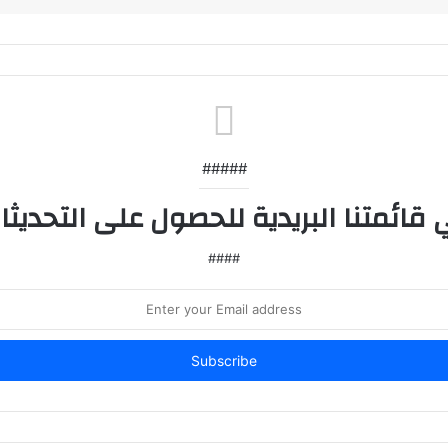
#####
####