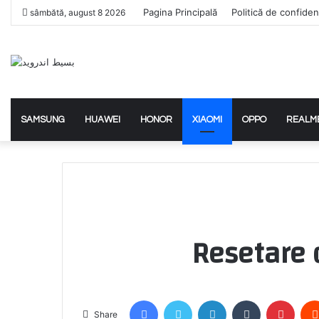
Pagina Principală
Politică de confidenț
sâmbătă, august 8 2026
SAMSUNG
HUAWEI
HONOR
XIAOMI
OPPO
REALM
Resetare 
Facebook
Twitter
LinkedIn
Tumblr
Pinte
Share