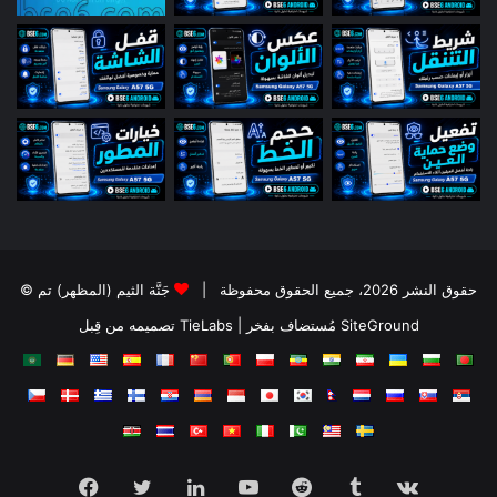
© حقوق النشر 2026، جميع الحقوق محفوظة |
جَنَّة الثيم (المظهر) تم
تصميمه من قِبل TieLabs
| مُستضاف بفخر
SiteGround
Facebook
Twitter
LinkedIn
YouTube
Reddit
Tumblr
vk.com