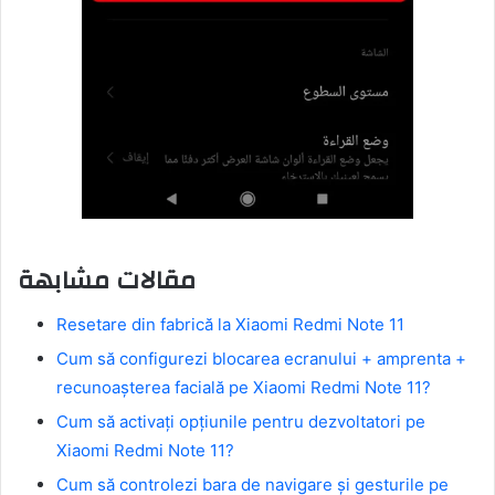
مقالات مشابهة
Resetare din fabrică la Xiaomi Redmi Note 11
Cum să configurezi blocarea ecranului + amprenta +
recunoașterea facială pe Xiaomi Redmi Note 11?
Cum să activați opțiunile pentru dezvoltatori pe
Xiaomi Redmi Note 11?
Cum să controlezi bara de navigare și gesturile pe