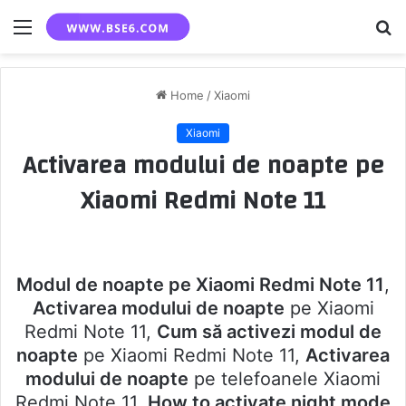
Menu
S
fo
Home
/
Xiaomi
Xiaomi
Activarea modului de noapte pe
Xiaomi Redmi Note 11
Modul de noapte pe Xiaomi Redmi Note 11
,
Activarea modului de noapte
pe Xiaomi
Redmi Note 11,
Cum să activezi modul de
noapte
pe Xiaomi Redmi Note 11,
Activarea
modului de noapte
pe telefoanele Xiaomi
Redmi Note 11,
How to activate night mode