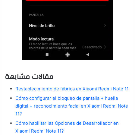
مقالات مشابهة
Restablecimiento de fábrica en Xiaomi Redmi Note 11
Cómo configurar el bloqueo de pantalla + huella
digital + reconocimiento facial en Xiaomi Redmi Note
11?
Cómo habilitar las Opciones de Desarrollador en
Xiaomi Redmi Note 11?