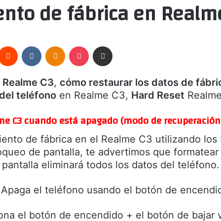
ento de fábrica en Real
nterest
Reddit
VKontakte
Odnoklassniki
Pocket
Compartir por correo electrónico
n Realme C3
,
cómo restaurar los datos de fábri
del teléfono
en Realme C3,
Hard Reset
Realme
lme C3 cuando está apagado (modo de recuperación
miento de fábrica en el Realme C3 utilizando los
queo de pantalla, te advertimos que formatear 
pantalla eliminará todos los datos del teléfono.
 Apaga el teléfono usando el botón de encendi
ona el botón de encendido + el botón de bajar