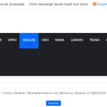
ica de privacidad
Cómo descargar desde bse6.com sitios
Españ
I
OPPO
REALME
VIVO
NOKIA
LENOVO
TECNO
Inicio
/
Realme
/
Restablecimiento de fábrica en Realme C3 RMX2020
Realme