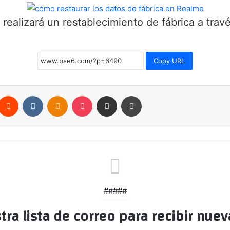
realizará un restablecimiento de fábrica a travé
Copy URL
nterest
Reddit
VKontakte
Odnoklassniki
Pocket
Compartir por correo electrónico
Imprimir
#####
tra lista de correo para recibir nuev