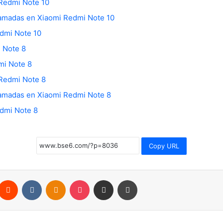
 Redmi Note 10
llamadas en Xiaomi Redmi Note 10
edmi Note 10
 Note 8
mi Note 8
 Redmi Note 8
llamadas en Xiaomi Redmi Note 8
edmi Note 8
Copy URL
nterest
Reddit
VKontakte
Odnoklassniki
Pocket
Compartir por correo electrónico
Imprimir