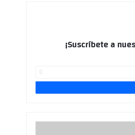
¡Suscríbete a nues
Escribe
tu
correo
electrónico