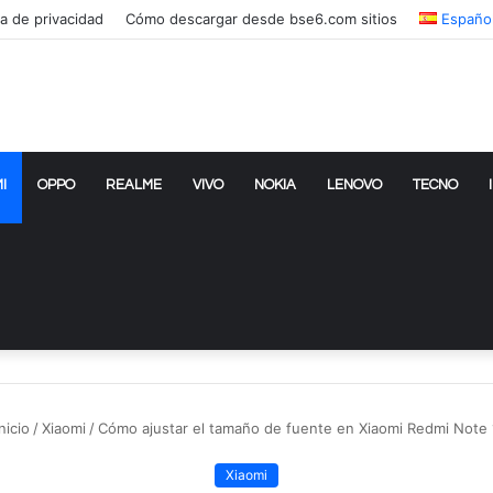
ca de privacidad
Cómo descargar desde bse6.com sitios
Españo
I
OPPO
REALME
VIVO
NOKIA
LENOVO
TECNO
nicio
/
Xiaomi
/
Cómo ajustar el tamaño de fuente en Xiaomi Redmi Note 
Xiaomi