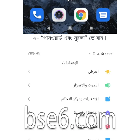
২- “পাসওয়ার্ড এবং সুরক্ষা” তে যান।