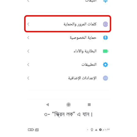
৩- “স্ক্রিন লক” এ যান।