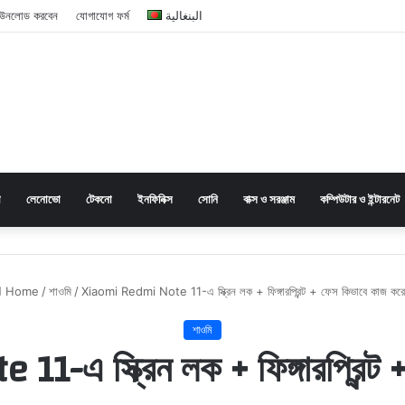
াউনলোড করবেন
যোগাযোগ ফর্ম
البنغالية
া
লেনোভো
টেকনো
ইনফিনিক্স
সোনি
বাক্স ও সরঞ্জাম
কম্পিউটার ও ইন্টারনেট
Home
/
শাওমি
/
Xiaomi Redmi Note 11-এ স্ক্রিন লক + ফিঙ্গারপ্রিন্ট + ফেস কিভাবে কাজ কর
শাওমি
-এ স্ক্রিন লক + ফিঙ্গারপ্রিন্ট 