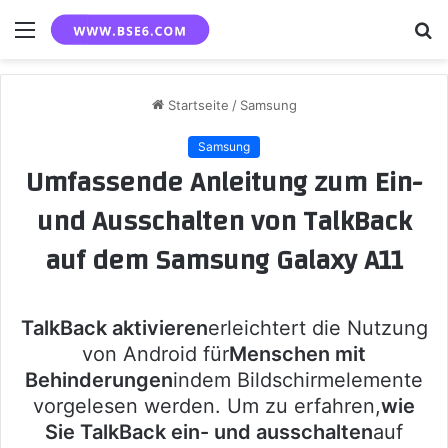
Menü
S
n
Startseite
/
Samsung
Samsung
Umfassende Anleitung zum Ein-
und Ausschalten von TalkBack
auf dem Samsung Galaxy A11
TalkBack aktivieren
erleichtert die Nutzung
von Android für
Menschen mit
Behinderungen
indem Bildschirmelemente
vorgelesen werden. Um zu erfahren,
wie
Sie TalkBack ein- und ausschalten
auf