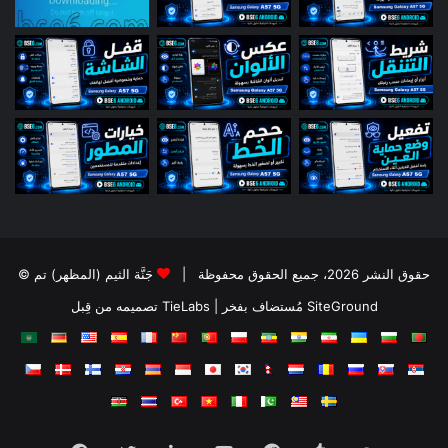
© حقوق النشر 2026، جميع الحقوق محفوظة |
جَنَّة الثيم (المظهر) تم
تصميمه من قِبل TieLabs
| مُستضاف بفخر
SiteGround