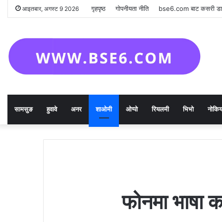
गृहपृष्ठ
गोपनीयता नीति
bse6.com बाट कसरी डाउ
आइतबार, अगस्ट 9 2026
सामसुङ
हुवावे
अनर
शाओमी
ओप्पो
रियलमी
भिभो
नोकिय
फोनमा भाषा क