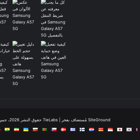
© حقوق النشر 2026، جميع الحقوق محفوظة |
جَنَّة الثيم (المظهر) تم تصميمه من قِبل TieLabs
| مُستضاف بفخر
SiteGround