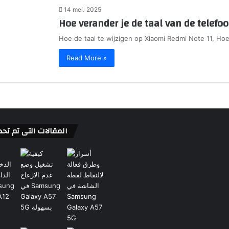
14 mei، 2025
Hoe verander je de taal van de telefo
Hoe de taal te wijzigen op Xiaomi Redmi Note 11, Hoe
Read More »
المقالات التى تم تحد