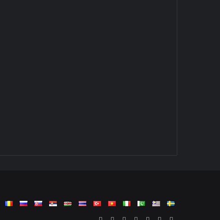
Facebook
Twitter
LinkedIn
YouTube
Reddit
Tumblr
vk.com