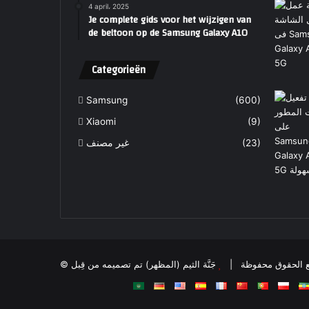
4 april، 2025
Je complete gids voor het wijzigen van
de beltoon op de Samsung Galaxy A10
Categorieën
Samsung
(600)
Xiaomi
(9)
غير مصنف
(23)