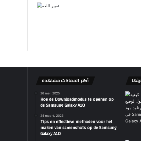
يثها
أكثر المقالات مشاهدة
26 mei، 2025
Hoe de Downloadmodus te openen op
de Samsung Galaxy A10
24 maart، 2025
Tips en effectieve methoden voor het
maken van screenshots op de Samsung
Galaxy A10