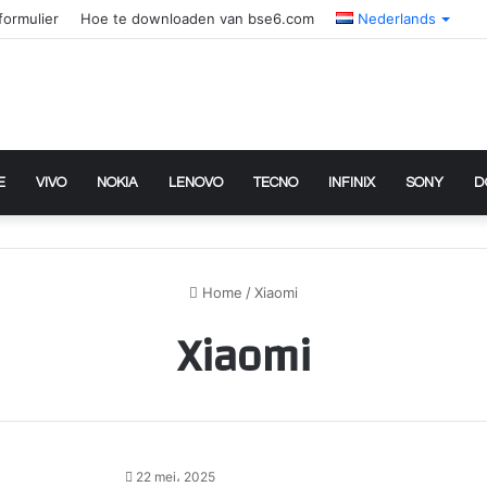
formulier
Hoe te downloaden van bse6.com
Nederlands
E
VIVO
NOKIA
LENOVO
TECNO
INFINIX
SONY
D
Home
/
Xiaomi
Xiaomi
22 mei، 2025