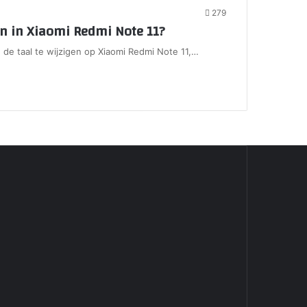
279
on in Xiaomi Redmi Note 11?
 de taal te wijzigen op Xiaomi Redmi Note 11,…