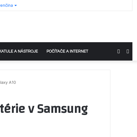
venčina
Switch
Sea
KATULE A NÁSTROJE
POČÍTAČE A INTERNET
skin
for
laxy A10
atérie v Samsung