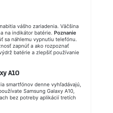
abitia vášho zariadenia. Väčšina
a na indikátor batérie.
Poznanie
ť sa náhlemu vypnutiu telefónu.
žnosť zapnúť a ako rozpoznať
ýdrž batérie a zlepšiť používanie
axy A10
elia smartfónov denne vyhľadávajú,
k používate Samsung Galaxy A10,
h bez potreby aplikácií tretích