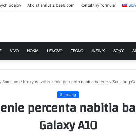
ných údajov
Ako stiahnuť z bse6.com
Kontaktný formulár
Slo
E
VIVO
NOKIA
LENOVO
TECNO
INFINIX
SONY
Š
/
Samsung
/
Kroky na zobrazenie percenta nabitia batérie v Samsung Ga
Samsung
enie percenta nabitia b
Galaxy A10