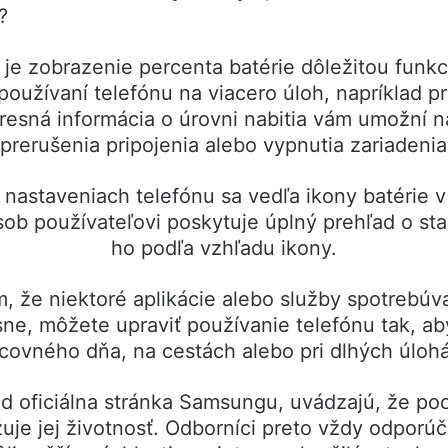
?
je zobrazenie percenta batérie dôležitou funk
používaní telefónu na viacero úloh, napríklad pr
resná informácia o úrovni nabitia vám umožní n
 prerušenia pripojenia alebo vypnutia zariadenia
 nastaveniach telefónu sa vedľa ikony batérie v
ob používateľovi poskytuje úplný prehľad o st
ho podľa vzhľadu ikony.
, že niektoré aplikácie alebo služby spotrebúv
ne, môžete upraviť používanie telefónu tak, ab
covného dňa, na cestách alebo pri dlhých úloh
ad oficiálna stránka Samsungu, uvádzajú, že po
lžuje jej životnosť. Odborníci preto vždy odpor