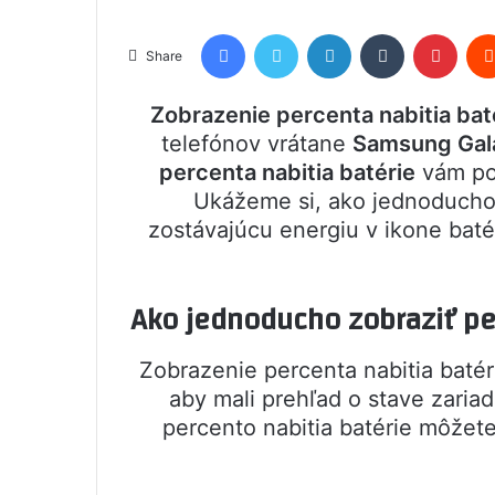
Facebook
Twitter
LinkedIn
Tumblr
Pinte
Share
Zobrazenie percenta nabitia bat
telefónov vrátane
Samsung Gal
percenta nabitia batérie
vám pom
Ukážeme si, ako jednoducho 
zostávajúcu energiu v ikone baté
Ako jednoducho zobraziť pe
Zobrazenie percenta nabitia batér
aby mali prehľad o stave zaria
percento nabitia batérie môžet