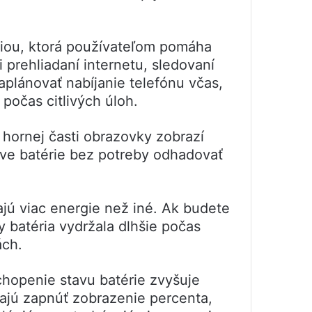
ciou, ktorá používateľom pomáha
i prehliadaní internetu, sledovaní
aplánovať nabíjanie telefónu včas,
 počas citlivých úloh.
 hornej časti obrazovky zobrazí
ave batérie bez potreby odhadovať
ajú viac energie než iné. Ak budete
y batéria vydržala dlhšie počas
ách.
chopenie stavu batérie zvyšuje
účajú zapnúť zobrazenie percenta,