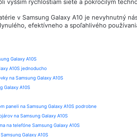
ôli vyšším rýchlostiam siete a pokročilým techn
atérie v Samsung Galaxy A10 je nevyhnutný nást
ynulého, efektívneho a spoľahlivého používani
sung Galaxy A10S
laxy A10S jednoducho
azovky na Samsung Galaxy A10S
g Galaxy A10S
nom paneli na Samsung Galaxy A10S podrobne
vojárov na Samsung Galaxy A10S
ma na telefóne Samsung Galaxy A10S
e Samsung Galaxy A10S