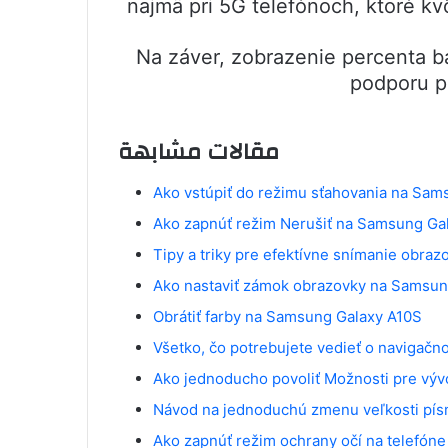
najmä pri 5G telefónoch, ktoré kv
Na záver, zobrazenie percenta b
podporu pl
مقالات مشابهة
Ako vstúpiť do režimu sťahovania na Sam
Ako zapnúť režim Nerušiť na Samsung Ga
Tipy a triky pre efektívne snímanie obr
Ako nastaviť zámok obrazovky na Samsun
Obrátiť farby na Samsung Galaxy A10S
Všetko, čo potrebujete vedieť o navigač
Ako jednoducho povoliť Možnosti pre vý
Návod na jednoduchú zmenu veľkosti pís
Ako zapnúť režim ochrany očí na telefón