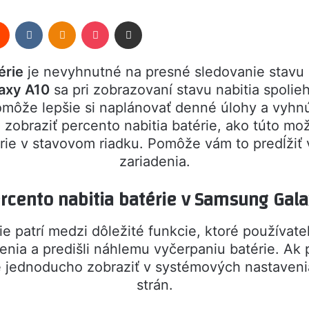
rest
Reddit
VKontakte
Odnoklassniki
Pocket
Share via Email
érie
je nevyhnutné na presné sledovanie stavu n
axy A10
sa pri zobrazovaní stavu nabitia spolieh
ôže lepšie si naplánovať denné úlohy a vyhnú
zobraziť percento nabitia batérie, ako túto mo
rie v stavovom riadku. Pomôže vám to predĺžiť v
zariadenia.
rcento nabitia batérie v Samsung Gal
ie patrí medzi dôležité funkcie, ktoré používat
denia a predišli náhlemu vyčerpaniu batérie. A
e jednoducho zobraziť v systémových nastaveniac
strán.