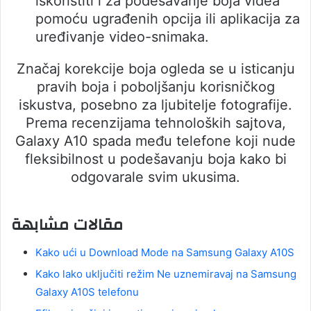
iskoristiti i za podešavanje boja videa
pomoću ugrađenih opcija ili aplikacija za
uređivanje video-snimaka.
Značaj korekcije boja ogleda se u isticanju
pravih boja i poboljšanju korisničkog
iskustva, posebno za ljubitelje fotografije.
Prema recenzijama tehnoloških sajtova,
Galaxy A10 spada među telefone koji nude
fleksibilnost u podešavanju boja kako bi
odgovarale svim ukusima.
مقالات مشابهة
Kako ući u Download Mode na Samsung Galaxy A10S
Kako lako uključiti režim Ne uznemiravaj na Samsung
Galaxy A10S telefonu