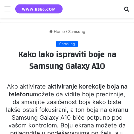
Menu
S
fo
Home
/
Samsung
Samsung
Kako lako ispraviti boje na
Samsung Galaxy A10
Ako aktivirate
aktiviranje korekcije boja na
telefonu
možete da vidite boje preciznije,
da smanjite zasićenost boja kako biste
lakše ostali fokusirani, a ton boja na ekranu
Samsung Galaxy A10 biće potpuno pod
vašom kontrolom. Boju ekrana možete da
prilagodite u podešavanjima po želji, a u