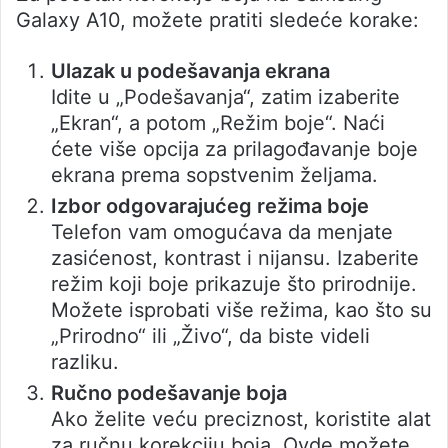
Galaxy A10, možete pratiti sledeće korake:
Ulazak u podešavanja ekrana
Idite u „Podešavanja“, zatim izaberite
„Ekran“, a potom „Režim boje“. Naći
ćete više opcija za prilagođavanje boje
ekrana prema sopstvenim željama.
Izbor odgovarajućeg režima boje
Telefon vam omogućava da menjate
zasićenost, kontrast i nijansu. Izaberite
režim koji boje prikazuje što prirodnije.
Možete isprobati više režima, kao što su
„Prirodno“ ili „Živo“, da biste videli
razliku.
Ručno podešavanje boja
Ako želite veću preciznost, koristite alat
za ručnu korekciju boja. Ovde možete