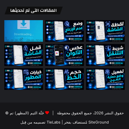
المقالات التى تم تحديثها
© حقوق النشر 2026، جميع الحقوق محفوظة |
جَنَّة الثيم (المظهر) تم
تصميمه من قِبل TieLabs
| مُستضاف بفخر
SiteGround