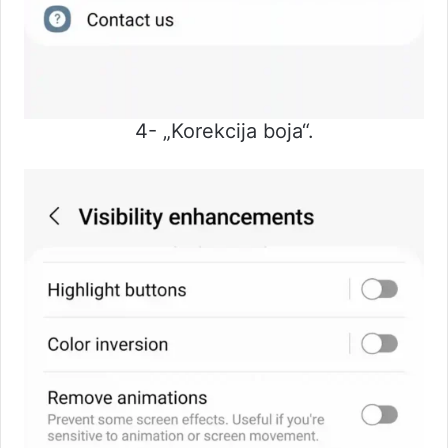
4- „Korekcija boja“.