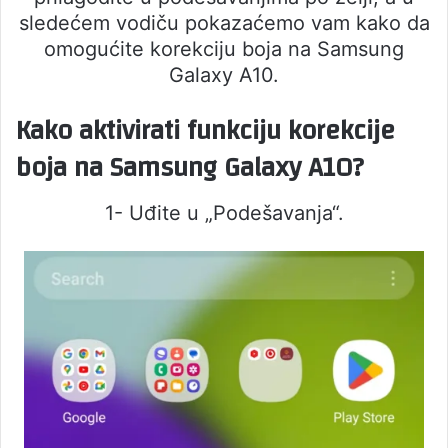
sledećem vodiču pokazaćemo vam kako da
omogućite korekciju boja na Samsung
Galaxy A10.
Kako aktivirati funkciju korekcije
boja na Samsung Galaxy A10?
1- Uđite u „Podešavanja“.