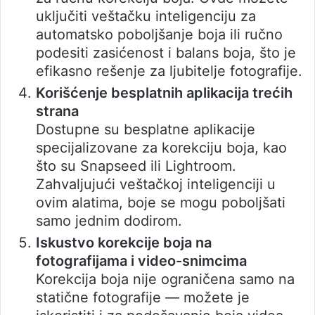
uključiti veštačku inteligenciju za
automatsko poboljšanje boja ili ručno
podesiti zasićenost i balans boja, što je
efikasno rešenje za ljubitelje fotografije.
Korišćenje besplatnih aplikacija trećih
strana
Dostupne su besplatne aplikacije
specijalizovane za korekciju boja, kao
što su Snapseed ili Lightroom.
Zahvaljujući veštačkoj inteligenciji u
ovim alatima, boje se mogu poboljšati
samo jednim dodirom.
Iskustvo korekcije boja na
fotografijama i video-snimcima
Korekcija boja nije ograničena samo na
statične fotografije — možete je