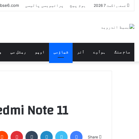
ہوم پیج
پرائیویسی پالیسی
bse6.com سے ڈاؤن لوڈ کیسے کریں
جمعہ, اگست 7 2026
سام سنگ
ہوآوے
آنر
شیاؤمی
اوپو
ریئل می
و
Xiaomi Redmi Note 11 میں ن
terest
Tumblr
LinkedIn
Twitter
Facebook
Share