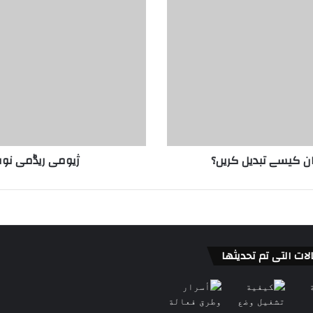
ژیومی ریڈمی نوٹ 11 میں نائٹ موڈ کو فعال
لات التى تم تحديثها