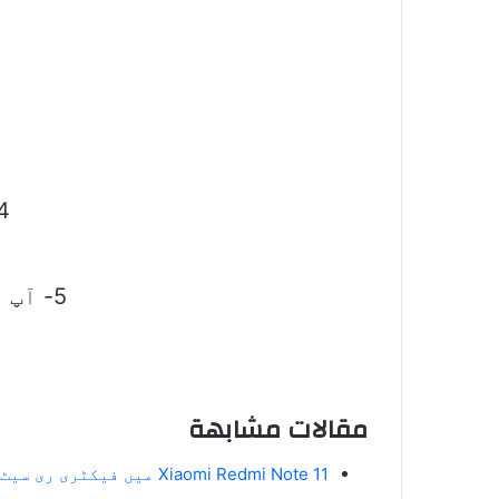
4- آپ یہاں سے نائٹ موڈ کو شیڈول
5- آپ یہاں سے نائٹ موڈ کی مزید ترتیبات دیکھ سکتے ہیں۔
مقالات مشابهة
Xiaomi Redmi Note 11 میں فیکٹری ری سیٹ