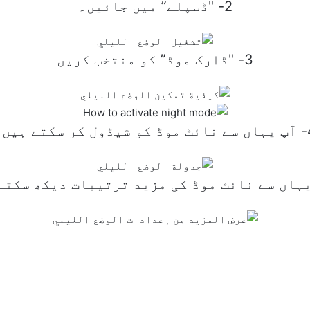
2- "ڈسپلے” میں جائیں۔
3- "ڈارک موڈ” کو منتخب کریں
 کر سکتے ہیں۔