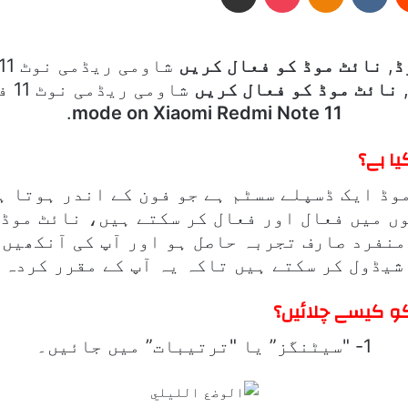
,
نائٹ موڈ کو فعال کریں
شاومی ریڈمی نوٹ 11 میں,
نائٹ موڈ کو فعال کریں
شاومی ریڈمی نوٹ 11 فونز میں,
.
mode on Xiaomi Redmi Note 11
وڈ ایک ڈسپلے سسٹم ہے جو فون کے اندر ہوتا ہ
ں میں فعال اور فعال کر سکتے ہیں، نائٹ موڈ 
منفرد صارف تجربہ حاصل ہو اور آپ کی آنکھیں 
شیڈول کر سکتے ہیں تاکہ یہ آپ کے مقرر کردہ 
1- "سیٹنگز” یا "ترتیبات” میں جائیں۔