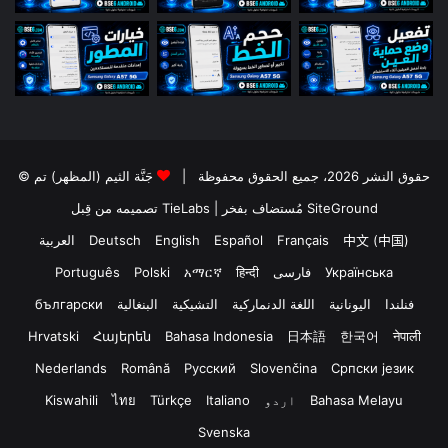
© حقوق النشر 2026، جميع الحقوق محفوظة |
جَنَّة الثيم (المظهر) تم
تصميمه من قِبل TieLabs
| مُستضاف بفخر
SiteGround
العربية
Deutsch
English
Español
Français
中文 (中国)
Português
Polski
አማርኛ
हिन्दी
فارسی
Українська
български
البنغالية
التشيكية
اللغة الدنماركية
اليونانية
فنلندا
Hrvatski
Հայերեն
Bahasa Indonesia
日本語
한국어
नेपाली
Nederlands
Română
Русский
Slovenčina
Српски језик
Kiswahili
ไทย
Türkçe
Italiano
اردو
Bahasa Melayu
Svenska