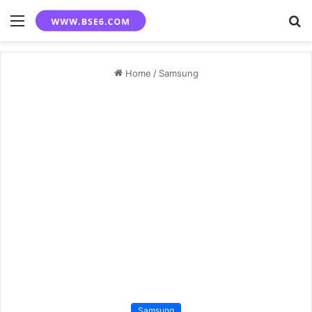
Menu
S
fo
Home
/
Samsung
Samsung