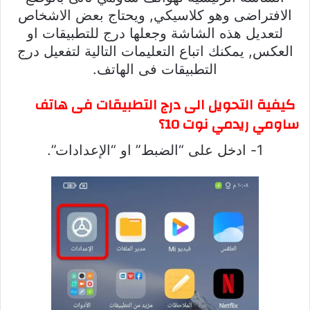
الافتراضى وهو كلاسيكي, ويحتاج بعض الاشخاص
لتعديل هذه الشاشة وجعلها درج للتطبيقات او
العكس, يمكنك اتباع التعليمات التالية لتفعيل درج
التطبيقات فى الهاتف.
كيفية التحويل الى درج التطبيقات فى هاتف
ساومي ريدمي نوت 10؟
1- ادخل على “الضبط” او “الإعدادات”.