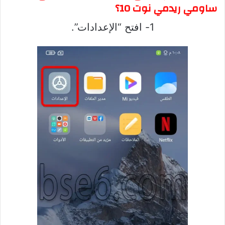
ساومي ريدمي نوت 10؟
1- افتح “الإعدادات”.