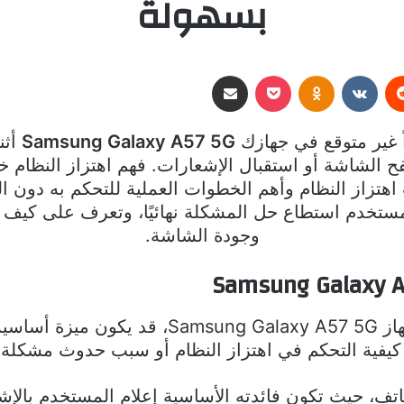
بسهولة
ريست
بوكيت
Odnoklassniki
مشاركة عبر البريد
ً غير متوقع في جهازك
Samsung Galaxy A57 5G
أثن
ح الشاشة أو استقبال الإشعارات. فهم اهتزاز النظام
تزاز النظام وأهم الخطوات العملية للتحكم به دون ال
تخدم استطاع حل المشكلة نهائيًا، وتعرف على كيف يؤ
وجودة الشاشة.
اهتزاز النظام في الهواتف الذكية، كجهاز 7 5G
 كيفية التحكم في اهتزاز النظام أو سبب حدوث مشكلة
اتف، حيث تكون فائدته الأساسية إعلام المستخدم بال