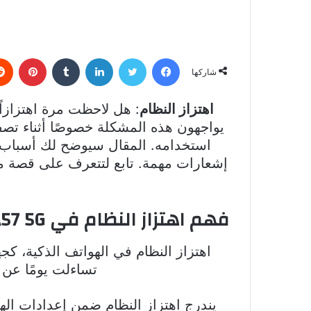
فيسبوك
تويتر
لينكدإن
بينتي
شاركها
اهتزاز النظام
: هل لاحظت مرة اهتزازا
يواجهون هذه المشكلة خصوصًا أثناء تصف
استخدامه. المقال سيوضح لك أسباب اه
إشعارات مهمة. تابع لتتعرف على قصة مس
فهم اهتزاز النظام في Samsung Galaxy A57 5G
تساءلت يومًا عن
يندرج اهتزاز النظام ضمن إعدادات اله