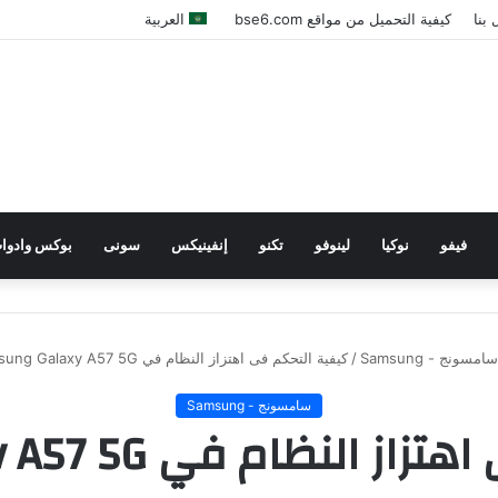
بنا
كيفية التحميل من مواقع bse6.com
العربية
فيفو
نوكيا
لينوفو
تكنو
إنفينيكس
سونى
بوكس وادوا
سامسونج - Samsung
/
كيفية التحكم فى اهتزاز النظام في Samsung Galaxy A57 5G بسهولة
سامسونج - Samsung
كيفية التحكم فى ا