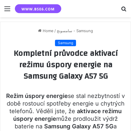
Menu
S
fo
Home
/
سامسونج - Samsung
Samsung
Kompletní průvodce aktivací
režimu úspory energie na
Samsung Galaxy A57 5G
Režim úspory energie
se stal nezbytností v
době rostoucí spotřeby energie u chytrých
telefonů. Věděli jste, že
aktivace režimu
úspory energie
může prodloužit výdrž
baterie na
Samsung Galaxy A57 5G
a