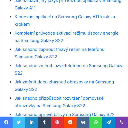
Jak nastavit jiný jazyk pro každou aplikaci v Samsung
Galaxy A11
Klonování aplikací na Samsung Galaxy A11 krok za
krokem
Kompletní průvodce aktivací režimu úspory energie
na Samsung Galaxy S22
Jak snadno zapnout tmavý režim na telefonu
Samsung Galaxy S22
Jak snadno změnit jazyk telefonu na Samsung Galaxy
S22
Jak změnit dobu zhasnutí obrazovky na Samsung
Galaxy S22
Jak snadno přizpůsobit rozvržení domovské
obrazovky na Samsung Galaxy S22
Jak snadno upravit barvy na Samsung Galaxy S22
Nejlepší způsoby, jak krok za krokem aktualizovat
Facebook
Twitter
LinkedIn
Tumblr
Pinterest
Reddit
VKontakte
WhatsApp
Telegram
Viber