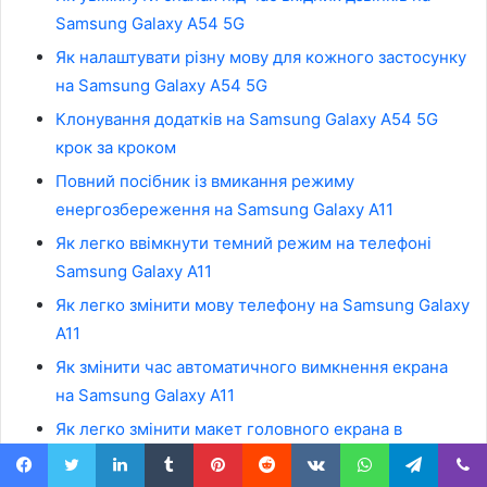
Samsung Galaxy A54 5G
Як налаштувати різну мову для кожного застосунку
на Samsung Galaxy A54 5G
Клонування додатків на Samsung Galaxy A54 5G
крок за кроком
Повний посібник із вмикання режиму
енергозбереження на Samsung Galaxy A11
Як легко ввімкнути темний режим на телефоні
Samsung Galaxy A11
Як легко змінити мову телефону на Samsung Galaxy
A11
Як змінити час автоматичного вимкнення екрана
на Samsung Galaxy A11
Як легко змінити макет головного екрана в
Samsung Galaxy A11
Facebook
Twitter
LinkedIn
Tumblr
Pinterest
Reddit
VKontakte
WhatsApp
Telegram
Viber