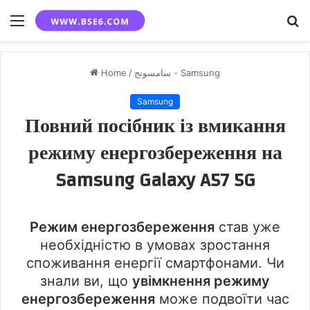
Menu
S
fo
Home
/
سامسونج - Samsung
Samsung
Повний посібник із вмикання
режиму енергозбереження на
Samsung Galaxy A57 5G
Режим енергозбереження
став уже
необхідністю в умовах зростання
споживання енергії смартфонами. Чи
знали ви, що
увімкнення режиму
енергозбереження
може подвоїти час