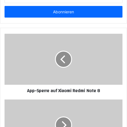
sie
ihre
E-
Mailadresse
ein
App-Sperre auf Xiaomi Redmi Note 8