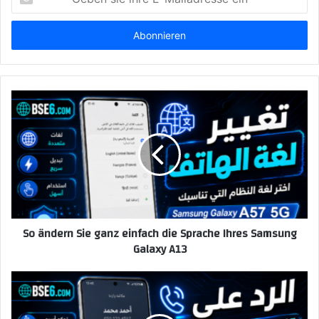
sie
ihre
E-
Mailadresse
ein
So ändern Sie ganz einfach die Sprache Ihres Samsung
Galaxy A13