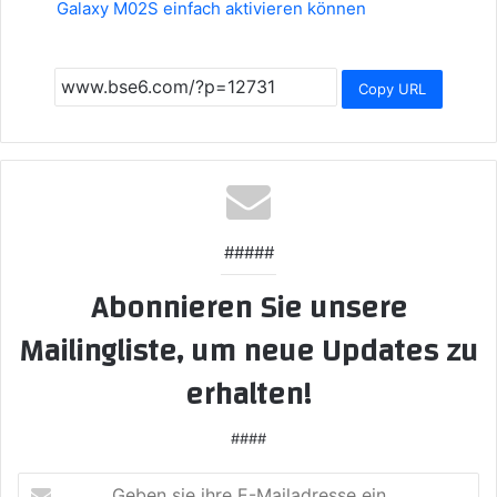
Galaxy M02S einfach aktivieren können
Copy URL
#####
Abonnieren Sie unsere
Mailingliste, um neue Updates zu
erhalten!
####
Geben