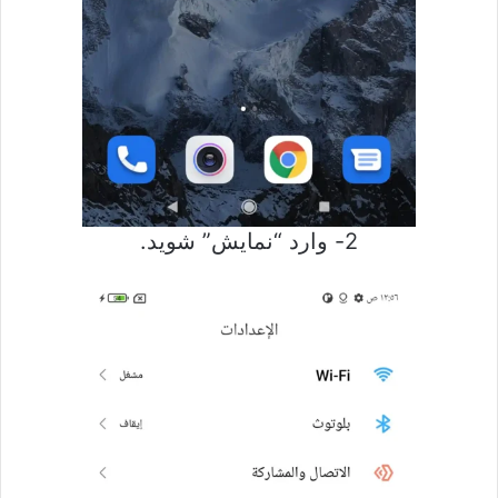
2- وارد “نمایش” شوید.