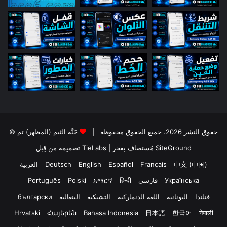
© حقوق النشر 2026، جميع الحقوق محفوظة |
جَنَّة الثيم (المظهر) تم
تصميمه من قِبل TieLabs
| مُستضاف بفخر
SiteGround
العربية
Deutsch
English
Español
Français
中文 (中国)
Português
Polski
አማርኛ
हिन्दी
فارسی
Українська
български
البنغالية
التشيكية
اللغة الدنماركية
اليونانية
فنلندا
Hrvatski
Հայերեն
Bahasa Indonesia
日本語
한국어
नेपाली