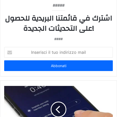
#####
اشترك في قائمتنا البريدية للحصول
على التحديثات الجديدة!
####
Inserisci
il
tuo
indirizzo
mail