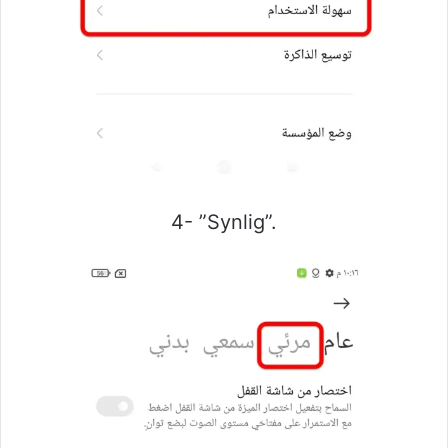
4- ”Synlig”.