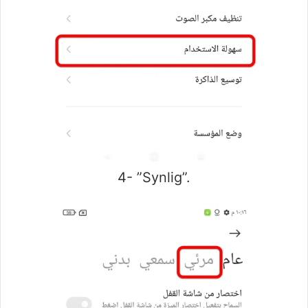
4- ”Synlig”.