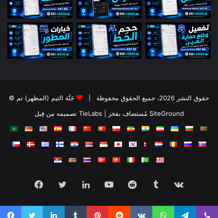
© حقوق النشر 2026، جميع الحقوق محفوظة |
جَنَّة الثيم (المظهر) تم
تصميمه من قِبل TieLabs
| مُستضاف بفخر
SiteGround
Facebook
Twitter
LinkedIn
YouTube
Reddit
Tumblr
vk.com