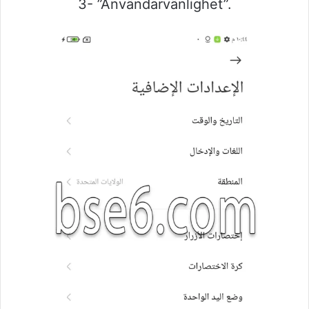
3- ”Användarvänlighet”.