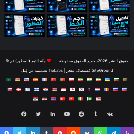
© حقوق النشر 2026، جميع الحقوق محفوظة |
جَنَّة الثيم (المظهر) تم
تصميمه من قِبل TieLabs
| مُستضاف بفخر
SiteGround
Facebook
Twitter
LinkedIn
YouTube
Reddit
Tumblr
vk.com