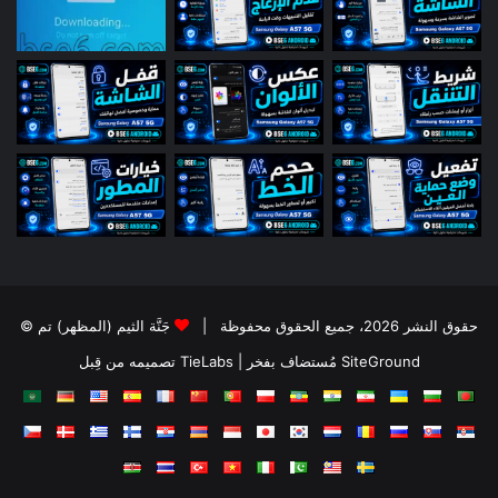
© حقوق النشر 2026، جميع الحقوق محفوظة |
جَنَّة الثيم (المظهر) تم
تصميمه من قِبل TieLabs
| مُستضاف بفخر
SiteGround