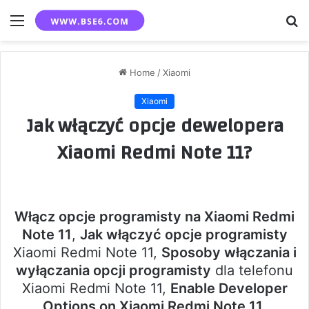
Menu
S
fo
Home
/
Xiaomi
Xiaomi
Jak włączyć opcje dewelopera
Xiaomi Redmi Note 11?
Włącz opcje programisty na Xiaomi Redmi
Note 11
,
Jak włączyć opcje programisty
Xiaomi Redmi Note 11,
Sposoby włączania i
wyłączania opcji programisty
dla telefonu
Xiaomi Redmi Note 11,
Enable Developer
Options on Xiaomi Redmi Note 11
.