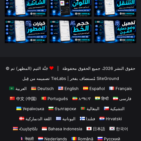
© حقوق النشر 2026، جميع الحقوق محفوظة |
جَنَّة الثيم (المظهر) تم
تصميمه من قِبل TieLabs
| مُستضاف بفخر
SiteGround
العربية
Deutsch
English
Español
Français
中文 (中国)
Português
አማርኛ
हिन्दी
فارسی
Українська
български
البنغالية
التشيكية
اللغة الدنماركية
اليونانية
فنلندا
Hrvatski
Հայերեն
Bahasa Indonesia
日本語
한국어
नेपाली
Nederlands
Română
Русский