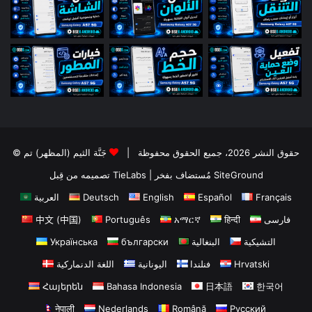
© حقوق النشر 2026، جميع الحقوق محفوظة |
جَنَّة الثيم (المظهر) تم
تصميمه من قِبل TieLabs
| مُستضاف بفخر
SiteGround
العربية
Deutsch
English
Español
Français
中文 (中国)
Português
አማርኛ
हिन्दी
فارسی
Українська
български
البنغالية
التشيكية
اللغة الدنماركية
اليونانية
فنلندا
Hrvatski
Հայերեն
Bahasa Indonesia
日本語
한국어
नेपाली
Nederlands
Română
Русский