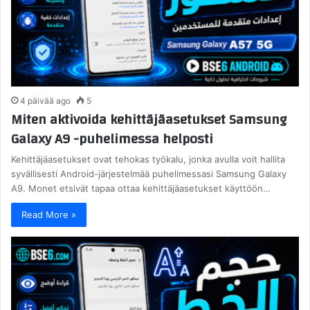
4 päivää ago
5
Miten aktivoida kehittäjäasetukset Samsung
Galaxy A9 -puhelimessa helposti
Kehittäjäasetukset ovat tehokas työkalu, jonka avulla voit hallita
syvällisesti Android-järjestelmää puhelimessasi Samsung Galaxy
A9. Monet etsivät tapaa ottaa kehittäjäasetukset käyttöön…
Read More »