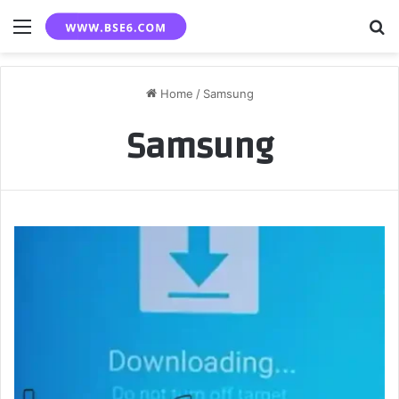
Menu
S
fo
Home
/
Samsung
Samsung