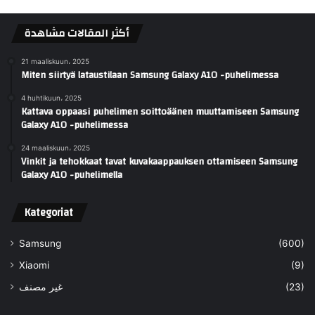
أكثر المقالات مشاهدة
21 maaliskuun، 2025
Miten siirtyä lataustilaan Samsung Galaxy A10 -puhelimessa
4 huhtikuun، 2025
Kattava oppaasi puhelimen soittoäänen muuttamiseen Samsung
Galaxy A10 -puhelimessa
24 maaliskuun، 2025
Vinkit ja tehokkaat tavat kuvakaappauksen ottamiseen Samsung
Galaxy A10 -puhelimella
Kategoriat
Samsung
(600)
Xiaomi
(9)
غير مصنف
(23)