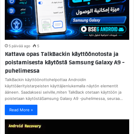
5 päivää ago
5
Kattava opas TalkBackin käyttöönotosta ja
poistamisesta käytöstä Samsung Galaxy A9 -
puhelimessa
TalkBackin käyttöönottohelpottaa Androidin
käyttöäerityistarpeisten käyttäjienlukemalla näytön elementit
ääneen. Saadaksesi selville,miten TalkBack otetaan käyttöön ja
poistetaan käytöstäSamsung Galaxy A9 -puhelimessa, seuraa…
Read More »