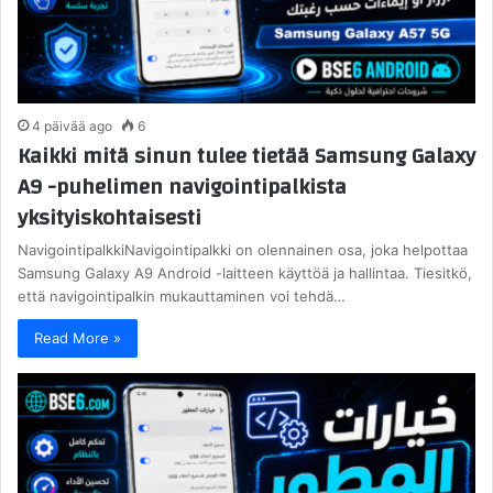
4 päivää ago
6
Kaikki mitä sinun tulee tietää Samsung Galaxy
A9 -puhelimen navigointipalkista
yksityiskohtaisesti
NavigointipalkkiNavigointipalkki on olennainen osa, joka helpottaa
Samsung Galaxy A9 Android -laitteen käyttöä ja hallintaa. Tiesitkö,
että navigointipalkin mukauttaminen voi tehdä…
Read More »