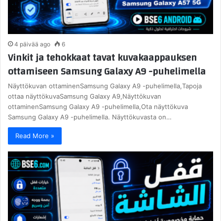
4 päivää ago
6
Vinkit ja tehokkaat tavat kuvakaappauksen
ottamiseen Samsung Galaxy A9 -puhelimella
Näyttökuvan ottaminenSamsung Galaxy A9 -puhelimella,Tapoja
ottaa näyttökuvaSamsung Galaxy A9,Näyttökuvan
ottaminenSamsung Galaxy A9 -puhelimella,Ota näyttökuva
Samsung Galaxy A9 -puhelimella. Näyttökuvasta on…
Read More »