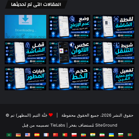
المقالات التى تم تحديثها
© حقوق النشر 2026، جميع الحقوق محفوظة |
جَنَّة الثيم (المظهر) تم
تصميمه من قِبل TieLabs
| مُستضاف بفخر
SiteGround