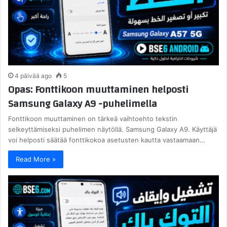
4 päivää ago
5
Opas: Fonttikoon muuttaminen helposti
Samsung Galaxy A9 -puhelimella
Fonttikoon muuttaminen on tärkeä vaihtoehto tekstin
selkeyttämiseksi puhelimen näytöllä. Samsung Galaxy A9. Käyttäjä
voi helposti säätää fonttikokoa asetusten kautta vastaamaan…
Read More »