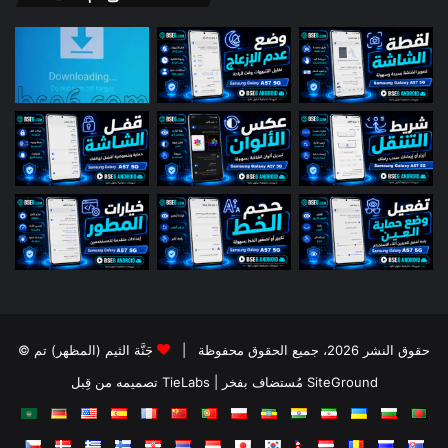
© حقوق النشر 2026، جميع الحقوق محفوظة |
جَنَّة الثيم (المظهر) تم
تصميمه من قِبل TieLabs
| مُستضاف بفخر
SiteGround