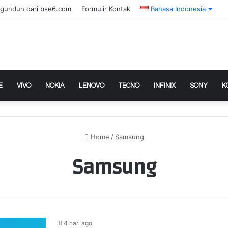
gunduh dari bse6.com
Formulir Kontak
Bahasa Indonesia
E
VIVO
NOKIA
LENOVO
TECNO
INFINIX
SONY
K
Home
/
Samsung
Samsung
4 hari ago