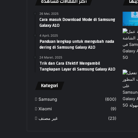
يثها
أكثر المقالات مشاهدة
26 Mei، 2025
Cara masuk Download Mode di Samsung
Galaxy A10
4 April، 2025
Panduan lengkap untuk mengubah nada
dering di Samsung Galaxy A10
24 Maret، 2025
Trik dan Cara Efektif Mengambil
Tangkapan Layar di Samsung Galaxy A10
Kategori
Samsung
(600)
Xiaomi
(9)
غير مصنف
(23)