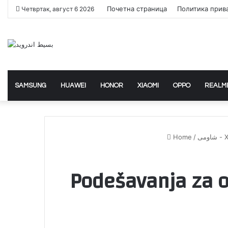
Почетна страница
Политика прив
Четвртак, август 6 2026
SAMSUNG
HUAWEI
HONOR
XIAOMI
OPPO
REALM
Home
/
شاومى
Podešavanja za o