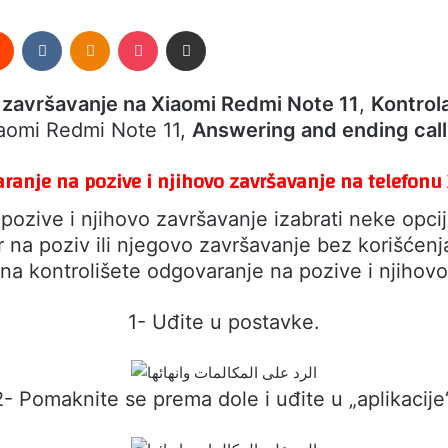
rest
Reddit
VKontakte
Odnoklassniki
Pocket
Share via Email
 završavanje na Xiaomi Redmi Note 11
,
Kontrol
iaomi Redmi Note 11,
Answering and ending call
aranje na pozive i njihovo završavanje na telefon
zive i njihovo završavanje izabrati neke opcij
a poziv ili njegovo završavanje bez korišćenja b
na kontrolišete odgovaranje na pozive i njihovo
1- Uđite u postavke.
2- Pomaknite se prema dole i uđite u „aplikacije“