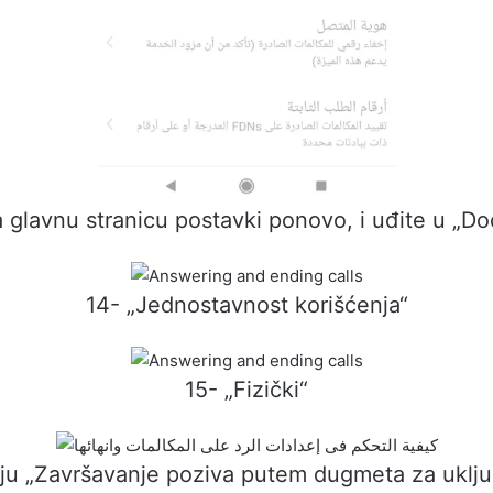
a glavnu stranicu postavki ponovo, i uđite u „D
14- „Jednostavnost korišćenja“
15- „Fizički“
ciju „Završavanje poziva putem dugmeta za uključ