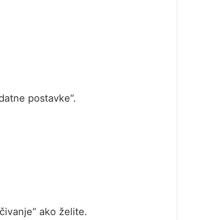
odatne postavke“.
ivanje“ ako želite.