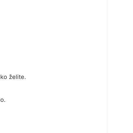
.
ko želite.
o.