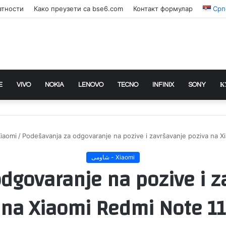
атности
Како преузети са bse6.com
Контакт формулар
Срп
E
VIVO
NOKIA
LENOVO
TECNO
INFINIX
SONY
К
 - Xiaomi
/
Podešavanja za odgovaranje na pozive i završavanje poziva na X
شاومى - Xiaomi
dgovaranje na pozive i z
na Xiaomi Redmi Note 11