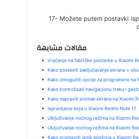
17- Možete putem postavki isp
مقالات مشابهة
Vraćanje na fabričke postavke u Xiaomi R
Kako postaviti zaključavanje ekrana + oti
Kako omogućiti opcije za programere na 
Kako kontrolisati navigacionu traku i ges
Kako napraviti snimak ekrana na Xiaomi 
Ispravljanje boja u Xiaomi Redmi Note 11
Uključivanje noćnog režima na Xiaomi Re
Uključivanje noćnog režima na Xiaomi Re
Kako promeniti jezik telefona u Xiaomi R