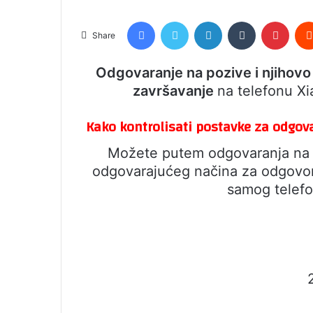
Facebook
Twitter
LinkedIn
Tumblr
Pinte
Share
Odgovaranje na pozive i njihovo
završavanje
na telefonu X
Kako kontrolisati postavke za odgov
Možete putem odgovaranja na po
odgovarajućeg načina za odgovor n
samog telefo