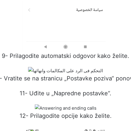
9- Prilagodite automatski odgovor kako želite.
- Vratite se na stranicu „Postavke poziva“ pono
11- Uđite u „Napredne postavke“.
12- Prilagodite opcije kako želite.