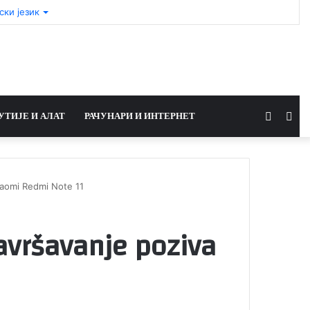
ски језик
Switch
Sea
УТИЈЕ И АЛАТ
РАЧУНАРИ И ИНТЕРНЕТ
skin
for
iaomi Redmi Note 11
avršavanje poziva