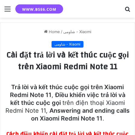
Menu
S
fo
Home
/
شاومى - Xiaomi
شاومى - Xiaomi
Cài đặt trả lời và kết thúc cuộc gọi
trên Xiaomi Redmi Note 11
Trả lời và kết thúc cuộc gọi trên Xiaomi
Redmi Note 11
,
Điều khiển việc trả lời và
kết thúc cuộc gọi
trên điện thoại Xiaomi
Redmi Note 11,
Answering and ending calls
on Xiaomi Redmi Note 11
.
Cách điều khiển cài đặt trả lời và kết thúc cuộc