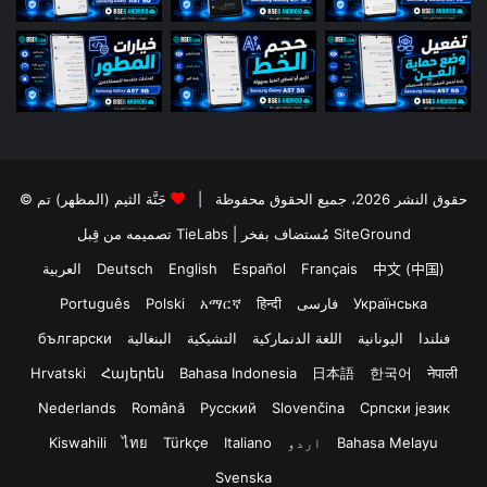
© حقوق النشر 2026، جميع الحقوق محفوظة |
جَنَّة الثيم (المظهر) تم
تصميمه من قِبل TieLabs
| مُستضاف بفخر
SiteGround
العربية
Deutsch
English
Español
Français
中文 (中国)
Português
Polski
አማርኛ
हिन्दी
فارسی
Українська
български
البنغالية
التشيكية
اللغة الدنماركية
اليونانية
فنلندا
Hrvatski
Հայերեն
Bahasa Indonesia
日本語
한국어
नेपाली
Nederlands
Română
Русский
Slovenčina
Српски језик
Kiswahili
ไทย
Türkçe
Italiano
اردو
Bahasa Melayu
Svenska