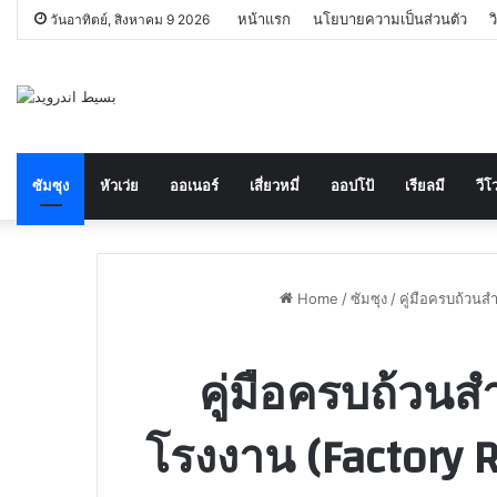
หน้าแรก
นโยบายความเป็นส่วนตัว
ว
วันอาทิตย์, สิงหาคม 9 2026
ซัมซุง
หัวเว่ย
ออเนอร์
เสี่ยวหมี่
ออปโป้
เรียลมี
วีโว
Home
/
ซัมซุง
/
คู่มือครบถ้วนส
คู่มือครบถ้วนส
โรงงาน (Factory 