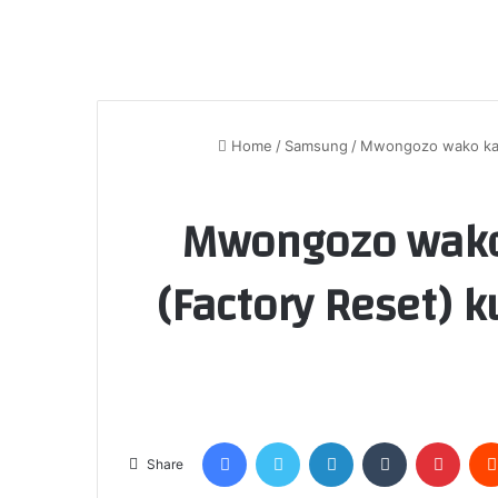
Home
/
Samsung
/
Mwongozo wako kami
Mwongozo wako 
(Factory Reset) 
Facebook
Twitter
LinkedIn
Tumblr
Pinte
Share