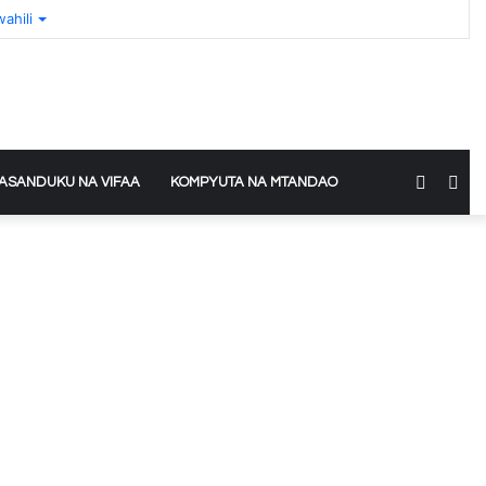
wahili
Switch
Sea
ASANDUKU NA VIFAA
KOMPYUTA NA MTANDAO
skin
for