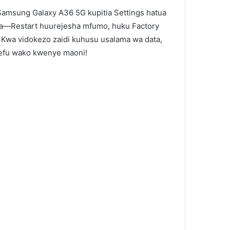
 Samsung Galaxy A36 5G kupitia Settings hatua
ubwa—Restart huurejesha mfumo, huku Factory
i. Kwa vidokezo zaidi kuhusu usalama wa data,
zoefu wako kwenye maoni!