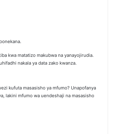
yoonekana.
 tiba kwa matatizo makubwa na yanayojirudia.
 uhifadhi nakala ya data zako kwanza.
haiwezi kufuta masasisho ya mfumo? Unapofanya
wa, lakini mfumo wa uendeshaji na masasisho