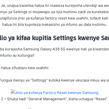
): Je, unajua kwamba hatua hii inaweza kurejesha utendaji wa 
enyu ya Settings ni mojawapo ya njia muhimu zaidi za kurekebisha
ifunza jinsi ya kufanya factory reset kwa usahihi, tofauti kati 
hatua hii bila kupoteza masasisho ya mfumo au data muhimu.
io ya kifaa kupitia Settings kwenye 
mba kurejesha Samsung Galaxy A36 5G kwenye hali ya kiwandani (
 mfumo au kufungia?
a hatua zifuatazo kwa usahihi:
 Fungua menyu ya “Settings” kutoka kwenye ukurasa mkuu wa s
2 – Shuka hadi “General Management”, kisha uchague “Reset”.