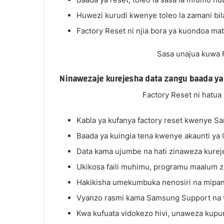
Huwezi kurudi kwenye toleo la zamani bil
Factory Reset ni njia bora ya kuondoa ma
Sasa unajua kuwa F
Factory Reset ni hatua
Kabla ya kufanya factory reset kwenye Sa
Baada ya kuingia tena kwenye akaunti ya 
Data kama ujumbe na hati zinaweza kurej
Ukikosa faili muhimu, programu maalum za
Hakikisha umekumbuka nenosiri na mipangil
Vyanzo rasmi kama Samsung Support na to
Kwa kufuata vidokezo hivi, unaweza kupun