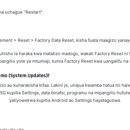
sha uchague “Restart”.
ment > Reset > Factory Data Reset, kisha fuata maagizo yana
uluhisho la haraka kwa matatizo madogo, wakati Factory Reset ni
mipangilio yote ya mtumiaji, tumia Factory Reset kwa uangalifu na
fumo (System Updates)?
tizo au kuharakisha kifaa. Lakini je, unajua kwamba hatua hii 
 kupitia Settings, data binafsi, programu na mipangilio hufut
yaliyowekwa kupitia Android au Settings hayataguswa.
ki vile vile.