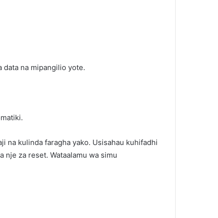
 data na mipangilio yote.
matiki.
 na kulinda faragha yako. Usisahau kuhifadhi
 za nje za reset. Wataalamu wa simu