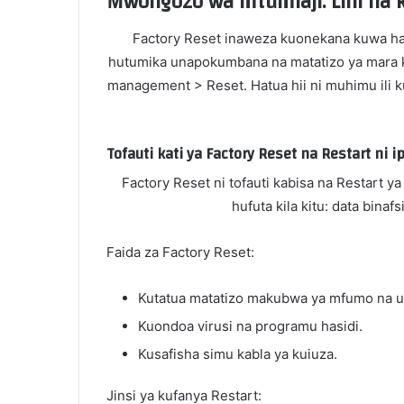
Mwongozo wa mtumiaji: Lini na k
Factory Reset inaweza kuonekana kuwa hatua
hutumika unapokumbana na matatizo ya mara k
management > Reset. Hatua hii ni muhimu ili 
Tofauti kati ya Factory Reset na Restart ni ip
Factory Reset ni tofauti kabisa na Restart y
hufuta kila kitu: data bina
Faida za Factory Reset:
Kutatua matatizo makubwa ya mfumo na ut
Kuondoa virusi na programu hasidi.
Kusafisha simu kabla ya kuiuza.
Jinsi ya kufanya Restart: