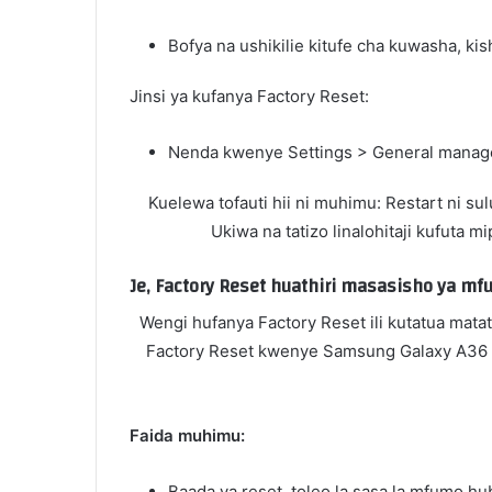
Bofya na ushikilie kitufe cha kuwasha, ki
Jinsi ya kufanya Factory Reset:
Nenda kwenye Settings > General manage
Kuelewa tofauti hii ni muhimu: Restart ni s
Ukiwa na tatizo linalohitaji kufuta 
Je, Factory Reset huathiri masasisho ya m
Wengi hufanya Factory Reset ili kutatua mata
Factory Reset kwenye Samsung Galaxy A36 5G
Faida muhimu:
Baada ya reset, toleo la sasa la mfumo huba