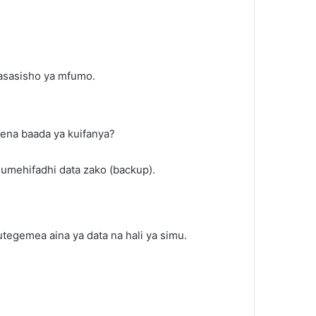
masasisho ya mfumo.
tena baada ya kuifanya?
umehifadhi data zako (backup).
tegemea aina ya data na hali ya simu.