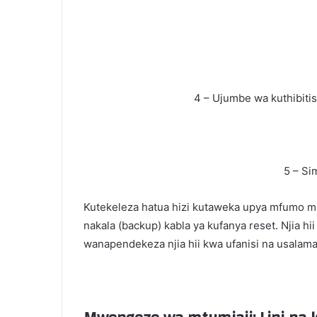
4 – Ujumbe wa kuthibitis
5 – Si
Kutekeleza hatua hizi kutaweka upya mfumo mz
nakala (backup) kabla ya kufanya reset. Njia h
wanapendekeza njia hii kwa ufanisi na usalama