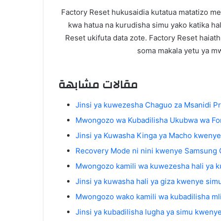
Factory Reset hukusaidia kutatua matatizo me
kwa hatua na kurudisha simu yako katika ha
Reset ukifuta data zote. Factory Reset haiat
soma makala yetu ya mwo
مقالات مشابهة
Jinsi ya kuwezesha Chaguo za Msanidi 
Mwongozo wa Kubadilisha Ukubwa wa Fon
Jinsi ya Kuwasha Kinga ya Macho kweny
Recovery Mode ni nini kwenye Samsung 
Mwongozo kamili wa kuwezesha hali ya 
Jinsi ya kuwasha hali ya giza kwenye si
Mwongozo wako kamili wa kubadilisha m
Jinsi ya kubadilisha lugha ya simu kwen