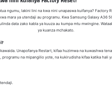
wa nini kufanya Factory Reset?
 ngumu, lakini lini na kwa nini unapaswa kuifanya? Factory Res
wa mara ya utendaji au programu. Kwa Samsung Galaxy A36 5G,
kulinda data zako kabla ya kuuza au kumpa mtu mwingine. Wataal
ya kuanza mchakato.
i?
a kawaida. Unapofanya Restart, kifaa huzimwa na kuwashwa tena 
fsi, programu na mipangilio yote, na kukirudisha kifaa katika hal
endaji.