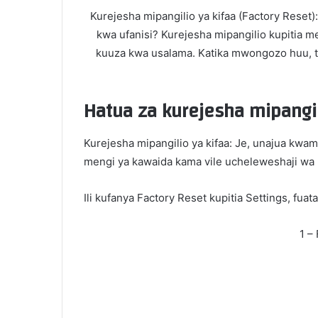
Kurejesha mipangilio ya kifaa (Factory Reset
kwa ufanisi? Kurejesha mipangilio kupitia m
kuuza kwa usalama. Katika mwongozo huu, tutaj
Hatua za kurejesha mipangil
Kurejesha mipangilio ya kifaa: Je, unajua kwa
mengi ya kawaida kama vile ucheleweshaji wa
Ili kufanya Factory Reset kupitia Settings, fuat
1 –