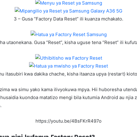
3 – Gusa “Factory Data Reset” ili kuanza mchakato.
ha utaonekana. Gusa “Reset”, kisha uguse tena “Reset” ili kufuta
mu itasubiri kwa dakika chache, kisha itaanza upya (restart) kioto
ima wa simu yako kama ilivyokuwa mpya. Hii huboresha utendaji
ii husaidia kuondoa matatizo mengi bila kutumia Android au njia
.
https://youtu.be/4BsFKrR497o