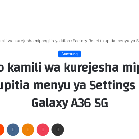
li wa kurejesha mipangilio ya kifaa (Factory Reset) kupitia menyu ya
Samsung
kamili wa kurejesha mipa
kupitia menyu ya Settin
Galaxy A36 5G
rest
Reddit
VKontakte
Odnoklassniki
Pocket
Share via Email