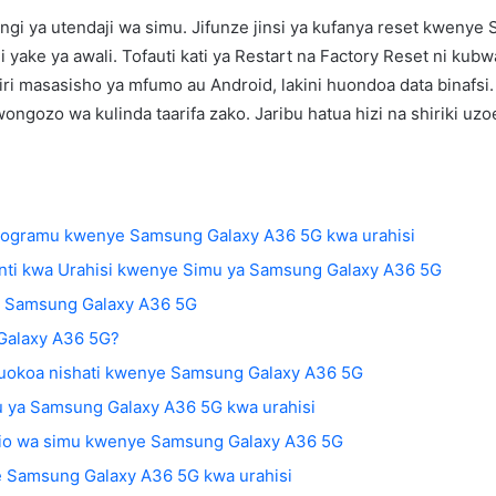
ngi ya utendaji wa simu. Jifunze jinsi ya kufanya reset kwenye
li yake ya awali. Tofauti kati ya Restart na Factory Reset ni k
hiri masasisho ya mfumo au Android, lakini huondoa data binafs
ngozo wa kulinda taarifa zako. Jaribu hatua hizi na shiriki u
Programu kwenye Samsung Galaxy A36 5G kwa urahisi
ti kwa Urahisi kwenye Simu ya Samsung Galaxy A36 5G
e Samsung Galaxy A36 5G
Galaxy A36 5G?
kuokoa nishati kwenye Samsung Galaxy A36 5G
mu ya Samsung Galaxy A36 5G kwa urahisi
lio wa simu kwenye Samsung Galaxy A36 5G
ye Samsung Galaxy A36 5G kwa urahisi