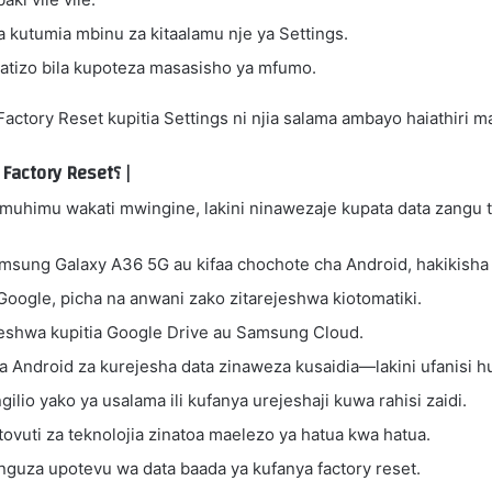
a kutumia mbinu za kitaalamu nje ya Settings.
tatizo bila kupoteza masasisho ya mfumo.
actory Reset kupitia Settings ni njia salama ambayo haiathiri 
Ninawezaje kurejesha data zangu baada ya Factory Reset؟ |
 muhimu wakati mwingine, lakini ninawezaje kupata data zangu 
msung Galaxy A36 5G au kifaa chochote cha Android, hakikisha 
Google, picha na anwani zako zitarejeshwa kiotomatiki.
eshwa kupitia Google Drive au Samsung Cloud.
 Android za kurejesha data zinaweza kusaidia—lakini ufanisi hu
io yako ya usalama ili kufanya urejeshaji kuwa rahisi zaidi.
vuti za teknolojia zinatoa maelezo ya hatua kwa hatua.
guza upotevu wa data baada ya kufanya factory reset.