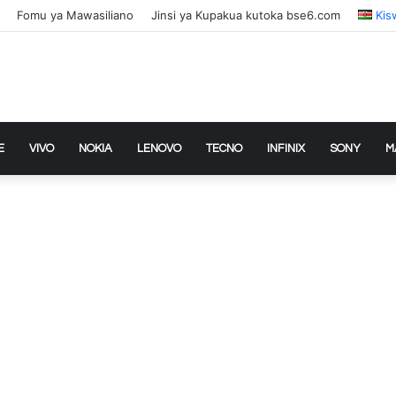
Fomu ya Mawasiliano
Jinsi ya Kupakua kutoka bse6.com
Kis
E
VIVO
NOKIA
LENOVO
TECNO
INFINIX
SONY
M