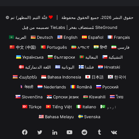
© حقوق النشر 2026، جميع الحقوق محفوظة |
جَنَّة الثيم (المظهر) تم
تصميمه من قِبل TieLabs
| مُستضاف بفخر
SiteGround
العربية
Deutsch
English
Español
Français
中文 (中国)
Português
አማርኛ
हिन्दी
فارسی
Українська
български
البنغالية
التشيكية
اللغة الدنماركية
اليونانية
فنلندا
Hrvatski
Հայերեն
Bahasa Indonesia
日本語
한국어
नेपाली
Nederlands
Română
Русский
Slovenčina
Српски језик
Kiswahili
ไทย
Türkçe
Tiếng Việt
Italiano
اردو
Bahasa Melayu
Svenska
Facebook
Twitter
LinkedIn
YouTube
Reddit
Tumblr
vk.com