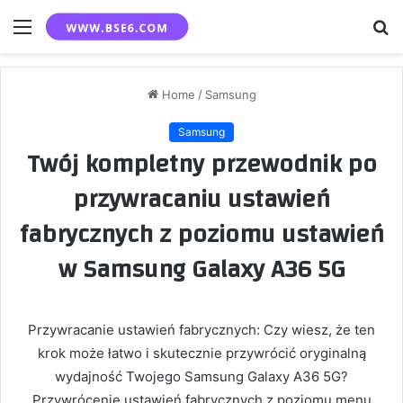
Menu
S
fo
Home
/
Samsung
Samsung
Twój kompletny przewodnik po
przywracaniu ustawień
fabrycznych z poziomu ustawień
w Samsung Galaxy A36 5G
Przywracanie ustawień fabrycznych: Czy wiesz, że ten
krok może łatwo i skutecznie przywrócić oryginalną
wydajność Twojego Samsung Galaxy A36 5G?
Przywrócenie ustawień fabrycznych z poziomu menu