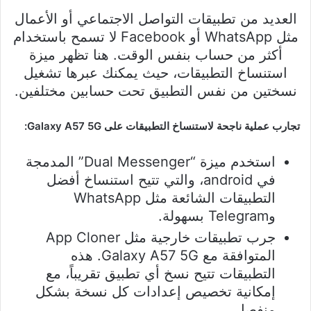
العديد من تطبيقات التواصل الاجتماعي أو الأعمال
مثل WhatsApp أو Facebook لا تسمح باستخدام
أكثر من حساب بنفس الوقت. هنا تظهر ميزة
استنساخ التطبيقات، حيث يمكنك عبرها تشغيل
نسختين من نفس التطبيق تحت حسابين مختلفين.
تجارب عملية ناجحة لاستنساخ التطبيقات على Galaxy A57 5G:
استخدم ميزة “Dual Messenger” المدمجة
في android، والتي تتيح استنساخ أفضل
التطبيقات الشائعة مثل WhatsApp
وTelegram بسهولة.
جرب تطبيقات خارجية مثل App Cloner
المتوافقة مع Galaxy A57 5G. هذه
التطبيقات تتيح نسخ أي تطبيق تقريباً، مع
إمكانية تخصيص إعدادات كل نسخة بشكل
منفصل.