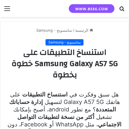
بحث
الق
عن
الرئيسية
/
سامسونج - Samsung
سامسونج - Samsung
استنساخ التطبيقات على
Samsung Galaxy A57 5G خطوة
بخطوة
هل سبق وفكرت في
استنساخ التطبيقات
على
هاتفك Galaxy A57 5G لتسهيل
إدارة حساباتك
المتعددة
؟ مع تطور android، أصبح بإمكانك
تشغيل
أكثر من نسخة لتطبيقات التواصل
الاجتماعي
، مثل WhatsApp أو Facebook، دون