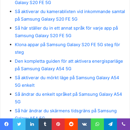
Galaxy S20 FE 5G
Så aktiverar du kamerablixten vid inkommande samtal
på Samsung Galaxy S20 FE 5G
Så här ställer du in ett annat språk för varje app på
Samsung Galaxy S20 FE 5G
Klona appar på Samsung Galaxy S20 FE 5G steg för
steg
Den kompletta guiden för att aktivera energisparläge
på Samsung Galaxy A54 5G
Så aktiverar du mörkt läge på Samsung Galaxy A54
5G enkelt
Så ändrar du enkelt språket på Samsung Galaxy A54
5G
Så här ändrar du skärmens tidsgräns på Samsung
Galaxy A54 5G
Hur du enkelt anpassar hemskärmens layout på
Facebook
Twitter
LinkedIn
Tumblr
Pinterest
Reddit
VKontakte
WhatsApp
Telegram
Viber