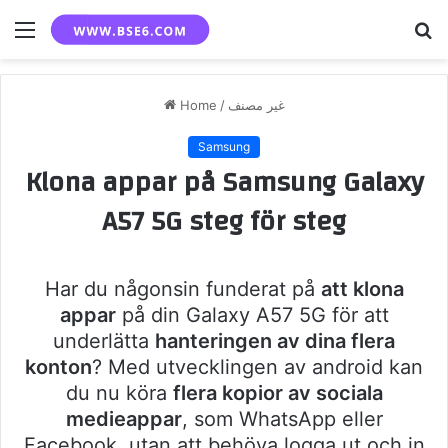
Menu
S
fo
Home
/
غير مصنف
Samsung
Klona appar på Samsung Galaxy
A57 5G steg för steg
Har du någonsin funderat på
att klona
appar
på din Galaxy A57 5G för att
underlätta
hanteringen av dina flera
konton
? Med utvecklingen av android kan
du nu köra
flera kopior av sociala
medieappar
, som WhatsApp eller
Facebook, utan att behöva logga ut och in