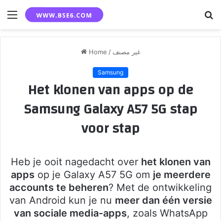
Menu
S
fo
Home
/
غير مصنف
Samsung
Het klonen van apps op de
Samsung Galaxy A57 5G stap
voor stap
Heb je ooit nagedacht over
het klonen van
apps
op je Galaxy A57 5G om
je meerdere
accounts te beheren
? Met de ontwikkeling
van Android kun je nu
meer dan één versie
van sociale media-apps
, zoals WhatsApp