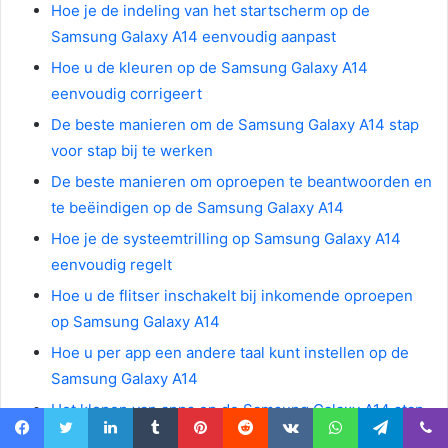
Hoe je de indeling van het startscherm op de
Samsung Galaxy A14 eenvoudig aanpast
Hoe u de kleuren op de Samsung Galaxy A14
eenvoudig corrigeert
De beste manieren om de Samsung Galaxy A14 stap
voor stap bij te werken
De beste manieren om oproepen te beantwoorden en
te beëindigen op de Samsung Galaxy A14
Hoe je de systeemtrilling op Samsung Galaxy A14
eenvoudig regelt
Hoe u de flitser inschakelt bij inkomende oproepen
op Samsung Galaxy A14
Hoe u per app een andere taal kunt instellen op de
Samsung Galaxy A14
Het klonen van apps op de Samsung Galaxy A14 stap
voor stap
Facebook
Twitter
LinkedIn
Tumblr
Pinterest
Reddit
VKontakte
WhatsApp
Telegram
Viber