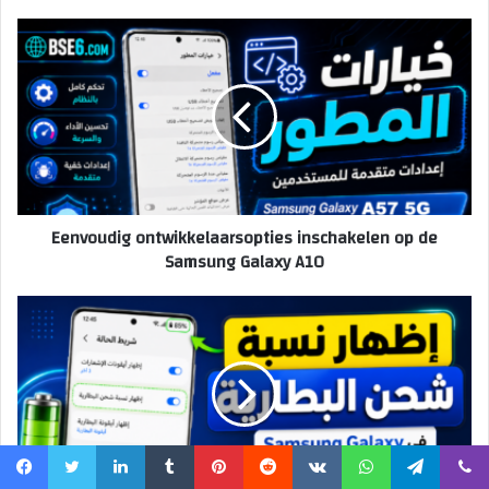
Eenvoudig ontwikkelaarsopties inschakelen op de
Samsung Galaxy A10
Facebook
Twitter
LinkedIn
Tumblr
Pinterest
Reddit
VKontakte
WhatsApp
Telegram
Viber