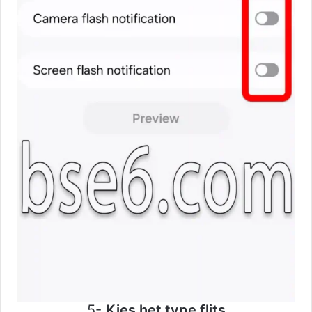
5-
Kies het type flits