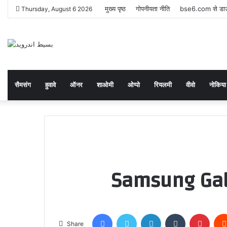
मुख्य पृष्ठ
गोपनीयता नीति
bse6.com से डाउन
Thursday, August 6 2026
सैमसंग
हुवावे
ऑनर
शाओमी
ओप्पो
रियलमी
वीवो
नोकिया
Samsung Galax
Facebook
Twitter
LinkedIn
Tumblr
Pinte
Share