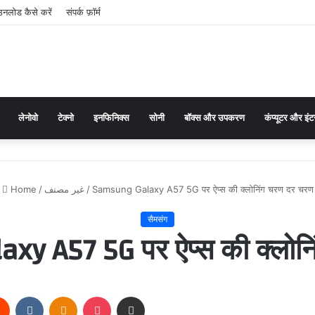
लोड कैसे करें
संपर्क फ़ॉर्म
लेनोवो
टेक्नो
इनफिनिक्स
सोनी
बॉक्स और उपकरण
कंप्यूटर और इंट
Home
/
غير مصنف
/
Samsung Galaxy A57 5G पर ऐप्स की क्लोनिंग चरण दर चरण
सैमसंग
y A57 5G पर ऐप्स की क्लोन
rest
Reddit
VKontakte
Odnoklassniki
Pocket
Share via Email